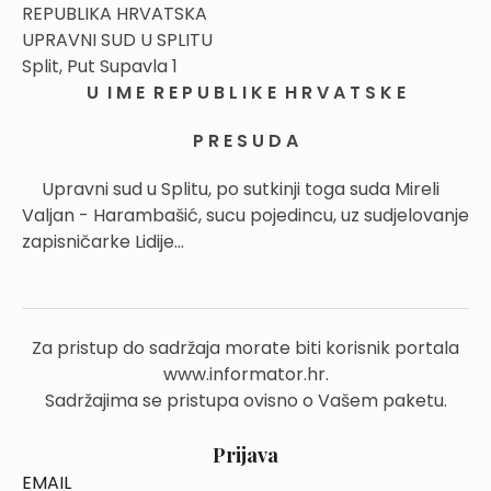
REPUBLIKA HRVATSKA
UPRAVNI SUD U SPLITU
Split, Put Supavla 1
U I M E R E P U B L I K E H R V A T S K E
P R E S U D A
Upravni sud u Splitu, po sutkinji toga suda Mireli
Valjan - Harambašić, sucu pojedincu, uz sudjelovanje
zapisničarke Lidije...
Za pristup do sadržaja morate biti korisnik portala
www.informator.hr.
Sadržajima se pristupa ovisno o Vašem paketu.
Prijava
EMAIL