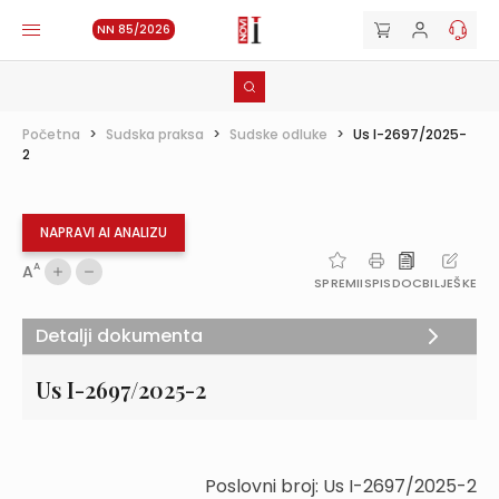
NN 85/2026
Početna
>
Sudska praksa
>
Sudske odluke
>
Us I-2697/2025-
2
NAPRAVI AI ANALIZU
A
A
SPREMI
ISPIS
DOC
BILJEŠKE
Detalji dokumenta
Us I-2697/2025-2
Poslovni broj: Us I-2697/2025-2