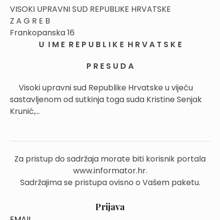
VISOKI UPRAVNI SUD REPUBLIKE HRVATSKE
Z A G R E B
Frankopanska 16
U I M E R E P U B L I K E H R V A T S K E
P R E S U D A
Visoki upravni sud Republike Hrvatske u vijeću
sastavljenom od sutkinja toga suda Kristine Senjak
Krunić,...
Za pristup do sadržaja morate biti korisnik portala
www.informator.hr.
Sadržajima se pristupa ovisno o Vašem paketu.
Prijava
EMAIL