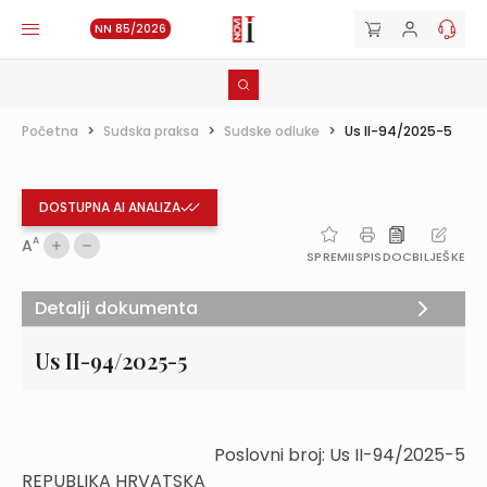
NN 85/2026
Početna
>
Sudska praksa
>
Sudske odluke
>
Us II-94/2025-5
DOSTUPNA AI ANALIZA
A
A
SPREMI
ISPIS
DOC
BILJEŠKE
Detalji dokumenta
Us II-94/2025-5
Poslovni broj: Us II-94/2025-5
REPUBLIKA HRVATSKA