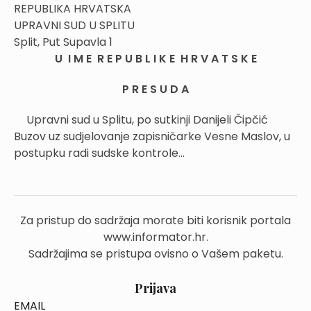
REPUBLIKA HRVATSKA
UPRAVNI SUD U SPLITU
Split, Put Supavla 1
U I M E R E P U B L I K E H R V A T S K E
P R E S U D A
Upravni sud u Splitu, po sutkinji Danijeli Čipčić
Buzov uz sudjelovanje zapisničarke Vesne Maslov, u
postupku radi sudske kontrole...
Za pristup do sadržaja morate biti korisnik portala
www.informator.hr.
Sadržajima se pristupa ovisno o Vašem paketu.
Prijava
EMAIL