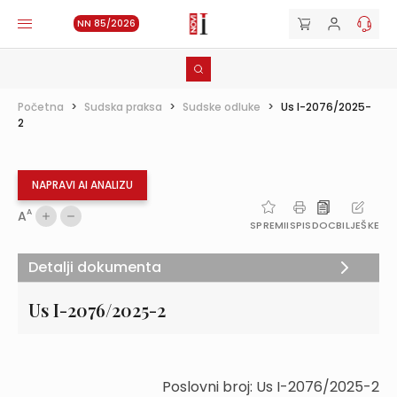
NN 85/2026
Početna
>
Sudska praksa
>
Sudske odluke
>
Us I-2076/2025-
2
NAPRAVI AI ANALIZU
A
A
SPREMI
ISPIS
DOC
BILJEŠKE
Detalji dokumenta
Us I-2076/2025-2
Poslovni broj: Us I-2076/2025-2