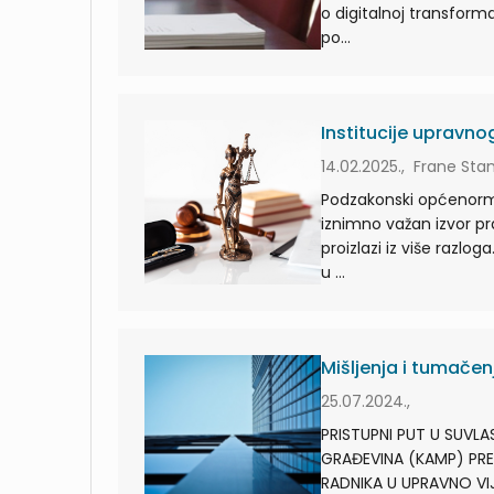
o digitalnoj transforma
po...
Institucije upravn
14.02.2025., Frane Stan
Podzakonski općenorma
iznimno važan izvor 
proizlazi iz više razlo
u ...
Mišljenja i tumačenj
25.07.2024.,
PRISTUPNI PUT U SUVL
GRAĐEVINA (KAMP) PR
RADNIKA U UPRAVNO V