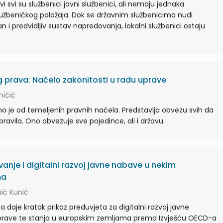
vi svi su službenici javni službenici, ali nemaju jednaka
lužbeničkog položaja. Dok se državnim službenicima nudi
 i predvidljiv sustav napredovanja, lokalni službenici ostaju
g prava: Načelo zakonitosti u radu uprave
ničić
no je od temeljenih pravnih načela. Predstavlja obvezu svih da
pravila. Ono obvezuje sve pojedince, ali i državu.
vanje i digitalni razvoj javne nabave u nekim
ma
ić Kunić
 daje kratak prikaz preduvjeta za digitalni razvoj javne
rave te stanja u europskim zemljama prema Izvješću OECD-a