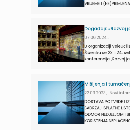
VRIJEME I (NE)PRIMJENA
Događaji: »Razvoj 
07.06.2024.,
U organizaciji Veleučil
Šibeniku se 23. i 24. 
konferencija „Razvoj ja
Mišljenja i tumačenj
22.09.2023., Novi info
DOSTAVA POTVRDE I IZ
SADRŽAJ ISPLATNE LIST
ODMOR NEDJELJOM I B
KORIŠTENJA NEPLAĆENO