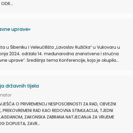
 ODR...
javne uprave«
išta u Šibeniku i Veleučilišta „Lavoslav Ružička“ u Vukovaru u
svibnja 2024. održala 14. međunarodna znanstvena i stručna
vne uprave“. Središnja tema Konferencije, koja je okupila...
a državnih tijela
rmator
VJEŠĆA O PRIVREMENOJ NESPOSOBNOSTI ZA RAD, OBVEZNI
E, PREKOVREMENI RAD KAO REDOVNA STIMULACIJA, TJEDNI
LAGDANOM, ZAKONSKA ZABRANA NATJECANJA ZA VRIJEME
G DOPUSTA, ZAVR...