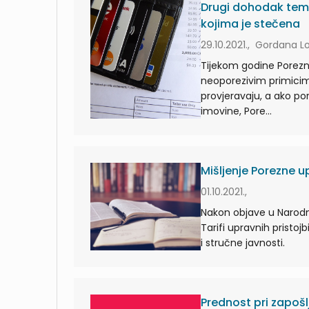
Drugi dohodak temel
kojima je stečena
29.10.2021., Gordana L
Tijekom godine Porezna
neoporezivim primicima
provjeravaju, a ako po
imovine, Pore...
Mišljenje Porezne u
01.10.2021.,
Nakon objave u Narodni
Tarifi upravnih pristo
i stručne javnosti.
Prednost pri zapo