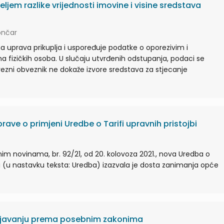
jem razlike vrijednosti imovine i visine sredstava
ončar
 uprava prikuplja i uspoređuje podatke o oporezivim i
 fizičkih osoba. U slučaju utvrđenih odstupanja, podaci se
rezni obveznik ne dokaže izvore sredstava za stjecanje
prave o primjeni Uredbe o Tarifi upravnih pristojbi
m novinama, br. 92/21, od 20. kolovoza 2021., nova Uredba o
jbi (u nastavku teksta: Uredba) izazvala je dosta zanimanja opće
šljavanju prema posebnim zakonima