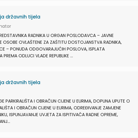
a državnih tijela
rmator
REDSTAVNIKA RADNIKA U ORGAN POSLODAVCA – JAVNE
E OSOBE OVLAŠTENE ZA ZAŠTITU DOSTOJANSTVA RADNIKA,
CE – PONUDA ODGOVARAJUĆIH POSLOVA, ISPLATA
PREMA ODLUCI VLADE REPUBLIKE ...
a državnih tijela
GE PARKIRALIŠTA I OBRAČUN CIJENE U EURIMA, DOPUNA UPUTE O
ALIŠTA I OBRAČUN CIJENE U EURIMA, ODREĐIVANJE ZAMJENE
IKU, ISPUNJAVANJE UVJETA ZA ISPITIVAČA RADNE OPREME,
NJ...