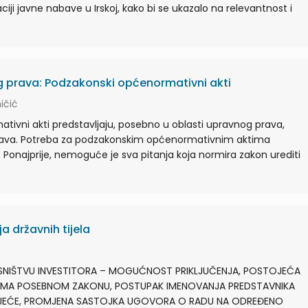
ciji javne nabave u Irskoj, kako bi se ukazalo na relevantnost i
og prava: Podzakonski općenormativni akti
ičić
tivni akti predstavljaju, posebno u oblasti upravnog prava,
prava. Potreba za podzakonskim općenormativnim aktima
ga. Ponajprije, nemoguće je sva pitanja koja normira zakon urediti
a državnih tijela
ASNIŠTVU INVESTITORA – MOGUĆNOST PRIKLJUČENJA, POSTOJEĆA
EMA POSEBNOM ZAKONU, POSTUPAK IMENOVANJA PREDSTAVNIKA
IJEĆE, PROMJENA SASTOJKA UGOVORA O RADU NA ODREĐENO