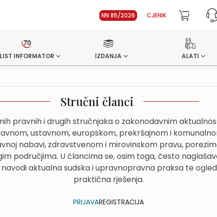
NN 85/2026
CJENIK
LIST INFORMATOR
IZDANJA
ALATI
Stručni članci
dnih pravnih i drugih stručnjaka o zakonodavnim aktualn
avnom, ustavnom, europskom, prekršajnom i komunalnom
avnoj nabavi, zdravstvenom i mirovinskom pravu, porezima
im područjima. U člancima se, osim toga, često naglašava
 navodi aktualna sudska i upravnopravna praksa te ogled
praktična rješenja.
PRIJAVA
REGISTRACIJA