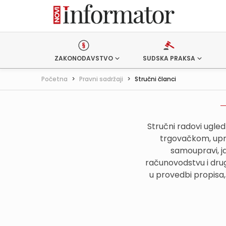
ZAKONODAVSTVO
SUDSKA PRAKSA
Početna
>
Pravni sadržaji
>
Stručni članci
Stručni radovi ugle
trgovačkom, upr
samoupravi, j
računovodstvu i drug
u provedbi propisa,