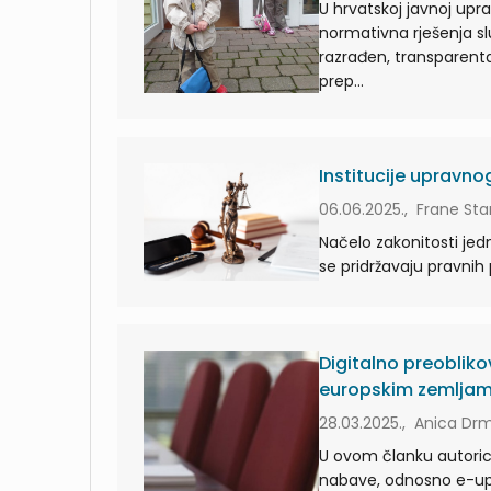
U hrvatskoj javnoj upra
normativna rješenja s
razrađen, transparentan
prep...
Institucije upravno
06.06.2025., Frane Sta
Načelo zakonitosti jed
se pridržavaju pravnih 
Digitalno preobliko
europskim zemlja
28.03.2025., Anica Drm
U ovom članku autorica
nabave, odnosno e-up