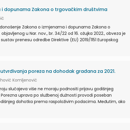
 i dopunama Zakona o trgovačkim društvima
bić
 donošenje Zakona o izmjenama i dopunama Zakona o
bjavljenog u Nar. nov., br. 34/22 od 16. ožujka 2022., obveza je
i sustav prenesu odredbe Direktive (EU) 2019/1151 Europskog
utvrđivanja poreza na dohodak građana za 2021.
ahović Komljenović
ju slučajeva više ne moraju podnositi prijavu godišnjeg
 Porezna uprava po službenoj dužnosti provodi poseban
dišnjeg dohotka prema raspoloživim podacima. Međutim, ako