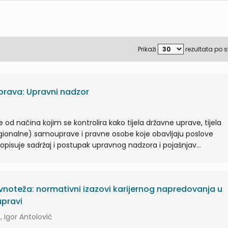
Prikaži
rezultata po s
 prava: Upravni nadzor
 od načina kojim se kontrolira kako tijela državne uprave, tijela
egionalne) samouprave i pravne osobe koje obavljaju poslove
opisuje sadržaj i postupak upravnog nadzora i pojašnjav...
vnoteža: normativni izazovi karijernog napredovanja u
upravi
, Igor Antolović