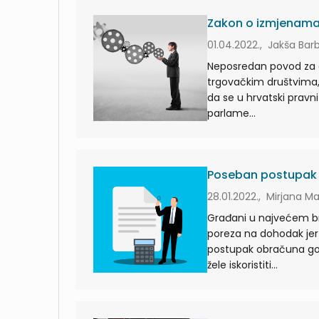
Zakon o izmjenama
01.04.2022., Jakša Bar
Neposredan povod za
trgovačkim društvima, o
da se u hrvatski pravn
parlame...
Poseban postupak 
28.01.2022., Mirjana M
Građani u najvećem bro
poreza na dohodak jer
postupak obračuna go
žele iskoristiti...