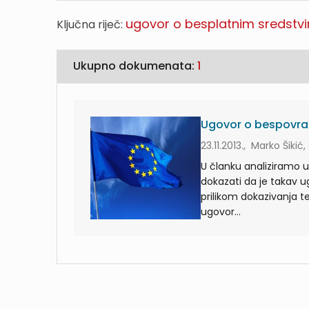
ugovor o besplatnim sredstv
Ključna riječ:
Ukupno dokumenata:
1
Ugovor o bespovrat
23.11.2013., Marko Šikić
U članku analiziramo 
dokazati da je takav u
prilikom dokazivanja t
ugovor...