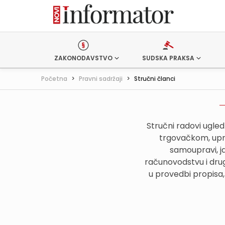
ZAKONODAVSTVO
SUDSKA PRAKSA
Početna
>
Pravni sadržaji
>
Stručni članci
Stručni radovi ugle
trgovačkom, upr
samoupravi, j
računovodstvu i drug
u provedbi propisa,