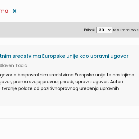
ima
❌
Prikaži
rezultata po s
nim sredstvima Europske unije kao upravni ugovor
, Slaven Tadić
ugovor o bespovratnim sredstvima Europske unije te nastojimo
govor, prema svojoj pravnoj prirodi, upravni ugovor. Autori
e tvrdnje polaze od pozitivnopravnog uređenja upravnih