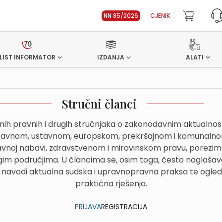
NN 85/2026
CJENIK
LIST INFORMATOR
IZDANJA
ALATI
Stručni članci
dnih pravnih i drugih stručnjaka o zakonodavnim aktualn
avnom, ustavnom, europskom, prekršajnom i komunalnom
avnoj nabavi, zdravstvenom i mirovinskom pravu, porezima
im područjima. U člancima se, osim toga, često naglašava
 navodi aktualna sudska i upravnopravna praksa te ogled
praktična rješenja.
PRIJAVA
REGISTRACIJA