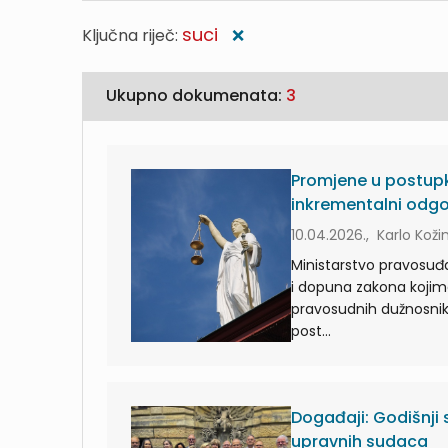
suci
Ključna riječ:
❌
Ukupno dokumenata:
3
Promjene u postupku
inkrementalni odg
10.04.2026., Karlo Koži
Ministarstvo pravosuđa
i dopuna zakona kojima
pravosudnih dužnosnika
post...
Događaji: Godišnji
upravnih sudaca