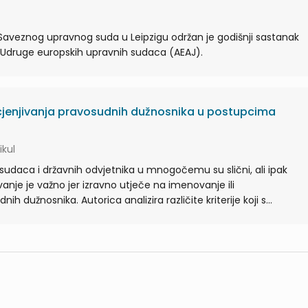
Saveznog upravnog suda u Leipzigu održan je godišnji sastanak
Udruge europskih upravnih sudaca (AEAJ).
jenjivanja pravosudnih dužnosnika u postupcima
ikul
je sudaca i državnih odvjetnika u mnogočemu su slični, ali ipak
jivanje je važno jer izravno utječe na imenovanje ili
 dužnosnika. Autorica analizira različite kriterije koji s...