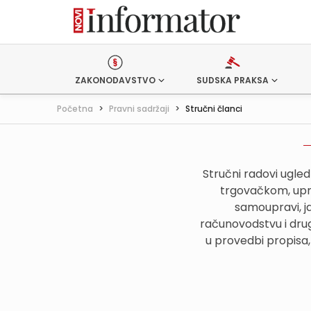
ZAKONODAVSTVO
SUDSKA PRAKSA
Početna
>
Pravni sadržaji
>
Stručni članci
Stručni radovi ugle
trgovačkom, upr
samoupravi, j
računovodstvu i drug
u provedbi propisa,