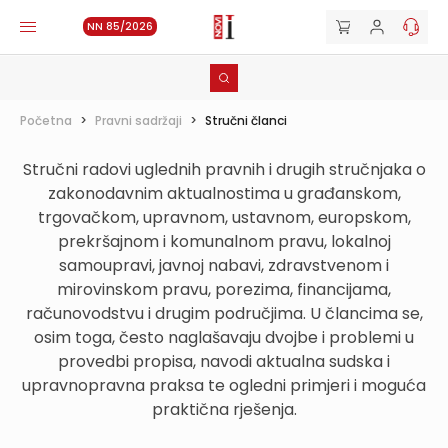
NN 85/2026
Početna
>
Pravni sadržaji
>
Stručni članci
Stručni radovi uglednih pravnih i drugih stručnjaka o
zakonodavnim aktualnostima u građanskom,
trgovačkom, upravnom, ustavnom, europskom,
prekršajnom i komunalnom pravu, lokalnoj
samoupravi, javnoj nabavi, zdravstvenom i
mirovinskom pravu, porezima, financijama,
računovodstvu i drugim područjima. U člancima se,
osim toga, često naglašavaju dvojbe i problemi u
provedbi propisa, navodi aktualna sudska i
upravnopravna praksa te ogledni primjeri i moguća
praktična rješenja.