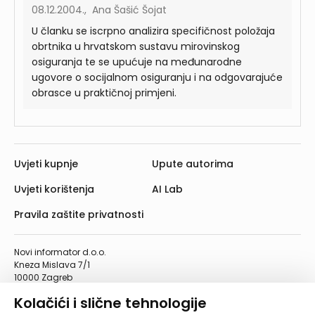
08.12.2004., Ana Šašić Šojat
U članku se iscrpno analizira specifičnost položaja
obrtnika u hrvatskom sustavu mirovinskog
osiguranja te se upućuje na međunarodne
ugovore o socijalnom osiguranju i na odgovarajuće
obrasce u praktičnoj primjeni.
Uvjeti kupnje
Upute autorima
Uvjeti korištenja
AI Lab
Pravila zaštite privatnosti
Novi informator d.o.o.
Kneza Mislava 7/1
10000 Zagreb
Telefon: 01/4555-454
Kolačići i slične tehnologije
Telefaks: 01/4612-553