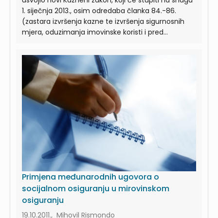
usvojio novi Kazneni zakon, koji će stupiti na snagu
1. siječnja 2013., osim odredaba članka 84.-86.
(zastara izvršenja kazne te izvršenja sigurnosnih
mjera, oduzimanja imovinske koristi i pred...
Primjena međunarodnih ugovora o
socijalnom osiguranju u mirovinskom
osiguranju
19.10.2011., Mihovil Rismondo