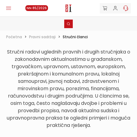
NN 85/2026
Početna
>
Pravni sadržaji
>
Stručni članci
Stručni radovi uglednih pravnih i drugih stručnjaka o
zakonodavnim aktualnostima u građanskom,
trgovačkom, upravnom, ustavnom, europskom,
prekršajnom i komunalnom pravu, lokalnoj
samoupravi, javnoj nabavi, zdravstvenom i
mirovinskom pravu, porezima, financijama,
računovodstvu i drugim područjima. U člancima se,
osim toga, često naglašavaju dvojbe i problemi u
provedbi propisa, navodi aktualna sudska i
upravnopravna praksa te ogledni primjeri i moguća
praktična rješenja.