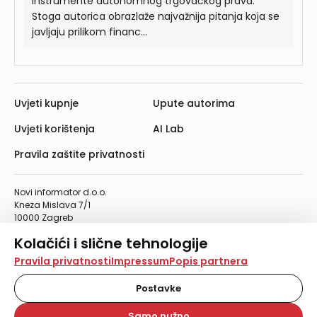
instrumente autonomnog trgovačkog prava.
Stoga autorica obrazlaže najvažnija pitanja koja se
javljaju prilikom financ...
Uvjeti kupnje
Upute autorima
Uvjeti korištenja
AI Lab
Pravila zaštite privatnosti
Novi informator d.o.o.
Kneza Mislava 7/1
10000 Zagreb
Telefon: 01/4555-454
Kolačići i slične tehnologije
Telefaks: 01/4612-553
info@informator.hr
Na našoj web stranici koristimo kolačiće i slične
Pravila privatnosti
Impressum
Popis partnera
tehnologije za pohranu, čitanje i obradu informacija na
vašem uređaju. Time poboljšavamo korisničko iskustvo,
Postavke
PRATITE NAS:
analiziramo promet na stranici te prikazujemo sadržaje i
oglase koji vas zanimaju. Korisnički profili mogu se kreirati
Samo nužno