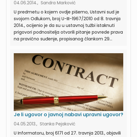
04.06.2014., Sandra Marković
U predmetu o kojem ovdje pišemo, Ustavni sud je
svojom Odlukom, broj U-III-1967/2010 od 8. travnja
2014., ocijenio je da su u ustavnoj tužbi istaknuti
prigovori podnositelja otvorili pitanje povrede prava
na pravično suđenje, propisanog člankom 29...
Je li ugovor o javnoj nabavi upravni ugovor?
04.05.2013., Stanka Pejaković
U Informatoru, broj 6171 od 27. travnja 2013., objavili