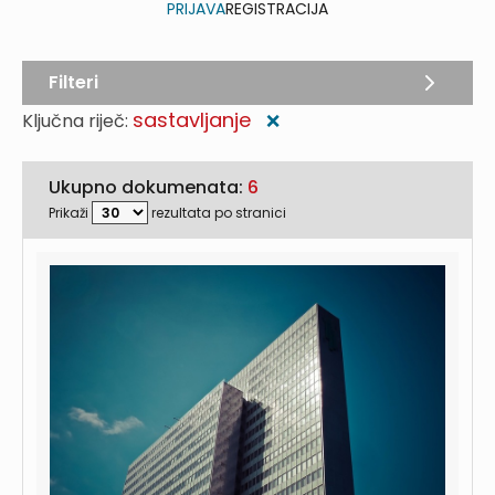
PRIJAVA
REGISTRACIJA
Filteri
sastavljanje
Ključna riječ:
❌
Ukupno dokumenata:
6
Prikaži
rezultata po stranici