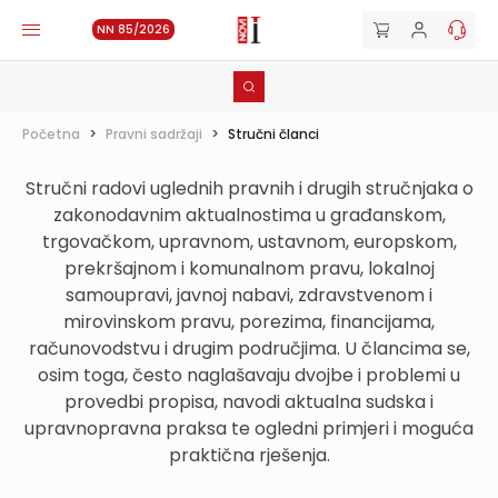
NN 85/2026
Početna
>
Pravni sadržaji
>
Stručni članci
Stručni radovi uglednih pravnih i drugih stručnjaka o
zakonodavnim aktualnostima u građanskom,
trgovačkom, upravnom, ustavnom, europskom,
prekršajnom i komunalnom pravu, lokalnoj
samoupravi, javnoj nabavi, zdravstvenom i
mirovinskom pravu, porezima, financijama,
računovodstvu i drugim područjima. U člancima se,
osim toga, često naglašavaju dvojbe i problemi u
provedbi propisa, navodi aktualna sudska i
upravnopravna praksa te ogledni primjeri i moguća
praktična rješenja.