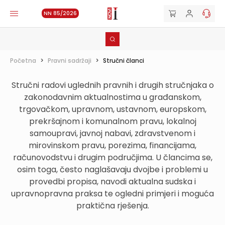
NN 85/2026
Početna
>
Pravni sadržaji
>
Stručni članci
Stručni radovi uglednih pravnih i drugih stručnjaka o
zakonodavnim aktualnostima u građanskom,
trgovačkom, upravnom, ustavnom, europskom,
prekršajnom i komunalnom pravu, lokalnoj
samoupravi, javnoj nabavi, zdravstvenom i
mirovinskom pravu, porezima, financijama,
računovodstvu i drugim područjima. U člancima se,
osim toga, često naglašavaju dvojbe i problemi u
provedbi propisa, navodi aktualna sudska i
upravnopravna praksa te ogledni primjeri i moguća
praktična rješenja.