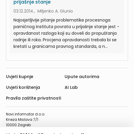
prijašnje stanje
03.12.2014., Miljenko A. Giunio
Najosjetljivije pitanje problematike procesnoga
parničnog instituta povrata u prijašnje stanje jest -
opravdanost razloga koji su doveli do propuštanja
radnje ili roka. Procjena opravdanosti trebala bi se
kretati u granicama pravnog standarda, a n...
Uvjeti kupnje
Upute autorima
Uvjeti korištenja
AI Lab
Pravila zaštite privatnosti
Novi informator d.o.o.
Kneza Mislava 7/1
10000 Zagreb
Telefon: 01/4555-454