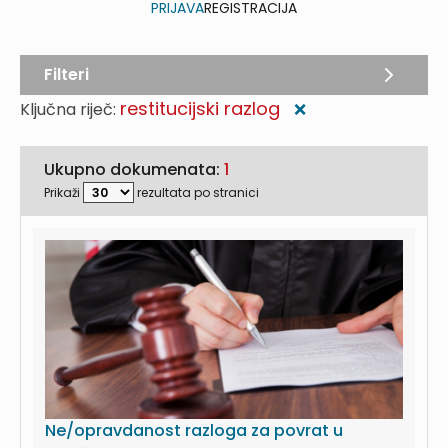
PRIJAVA
REGISTRACIJA
Filteri
restitucijski razlog
Ključna riječ:
❌
Ukupno dokumenata:
1
Prikaži
rezultata po stranici
Ne/opravdanost razloga za povrat u