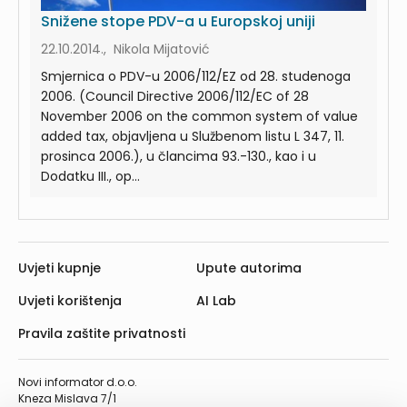
Snižene stope PDV-a u Europskoj uniji
22.10.2014., Nikola Mijatović
Smjernica o PDV-u 2006/112/EZ od 28. studenoga
2006. (Council Directive 2006/112/EC of 28
November 2006 on the common system of value
added tax, objavljena u Službenom listu L 347, 11.
prosinca 2006.), u člancima 93.-130., kao i u
Dodatku III., op...
Uvjeti kupnje
Upute autorima
Uvjeti korištenja
AI Lab
Pravila zaštite privatnosti
Novi informator d.o.o.
Kneza Mislava 7/1