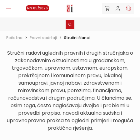
NN 85/2026
Početna
>
Pravni sadržaji
>
Stručni članci
Stručni radovi uglednih pravnih i drugih stručnjaka o
zakonodavnim aktualnostima u građanskom,
trgovačkom, upravnom, ustavnom, europskom,
prekršajnom i komunalnom pravu, lokalnoj
samoupravi, javnoj nabavi, zdravstvenom i
mirovinskom pravu, porezima, financijama,
računovodstvu i drugim područjima. U člancima se,
osim toga, često naglašavaju dvojbe i problemi u
provedbi propisa, navodi aktualna sudska i
upravnopravna praksa te ogledni primjeri i moguća
praktična rješenja.