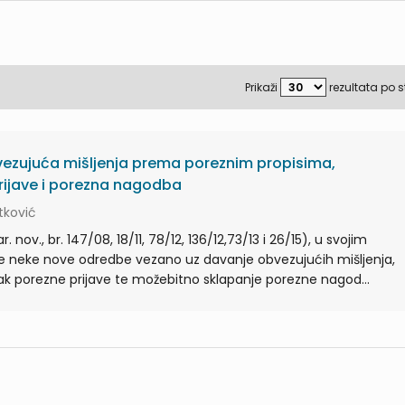
Prikaži
rezultata po s
bvezujuća mišljenja prema poreznim propisima,
rijave i porezna nagodba
atković
 nov., br. 147/08, 18/11, 78/12, 136/12,73/13 i 26/15), u svojim
 neke nove odredbe vezano uz davanje obvezujućih mišljenja,
ak porezne prijave te možebitno sklapanje porezne nagod...