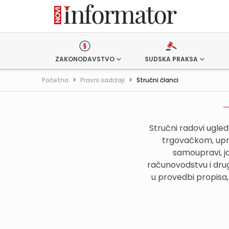
ZAKONODAVSTVO
SUDSKA PRAKSA
Početna
>
Pravni sadržaji
>
Stručni članci
Stručni radovi ugle
trgovačkom, upr
samoupravi, j
računovodstvu i drug
u provedbi propisa,