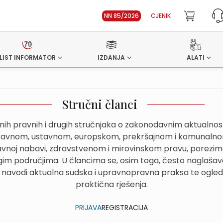
NN 85/2026
CJENIK
LIST INFORMATOR
IZDANJA
ALATI
Stručni članci
dnih pravnih i drugih stručnjaka o zakonodavnim aktualn
avnom, ustavnom, europskom, prekršajnom i komunalnom
avnoj nabavi, zdravstvenom i mirovinskom pravu, porezima
im područjima. U člancima se, osim toga, često naglašava
 navodi aktualna sudska i upravnopravna praksa te ogled
praktična rješenja.
PRIJAVA
REGISTRACIJA