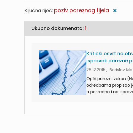
poziv poreznog tijela
Ključna riječ:
❌
Ukupno dokumenata:
1
Kritički osvrt na o
ispravak porezne p
28.12.2015., Berislav M
Opći porezni zakon (Nar.
odredbama propisao je
a posredno i na isprav