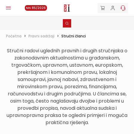
NN 85/2026
Početna
>
Pravni sadržaji
>
Stručni članci
Stručni radovi uglednih pravnih i drugih stručnjaka o
zakonodavnim aktualnostima u građanskom,
trgovačkom, upravnom, ustavnom, europskom,
prekršajnom i komunalnom pravu, lokalnoj
samoupravi, javnoj nabavi, zdravstvenom i
mirovinskom pravu, porezima, financijama,
računovodstvu i drugim područjima. U člancima se,
osim toga, često naglašavaju dvojbe i problemi u
provedbi propisa, navodi aktualna sudska i
upravnopravna praksa te ogledni primjeri i moguća
praktična rješenja.