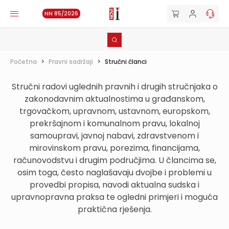
NN 85/2026
Početna
>
Pravni sadržaji
>
Stručni članci
Stručni radovi uglednih pravnih i drugih stručnjaka o
zakonodavnim aktualnostima u građanskom,
trgovačkom, upravnom, ustavnom, europskom,
prekršajnom i komunalnom pravu, lokalnoj
samoupravi, javnoj nabavi, zdravstvenom i
mirovinskom pravu, porezima, financijama,
računovodstvu i drugim područjima. U člancima se,
osim toga, često naglašavaju dvojbe i problemi u
provedbi propisa, navodi aktualna sudska i
upravnopravna praksa te ogledni primjeri i moguća
praktična rješenja.