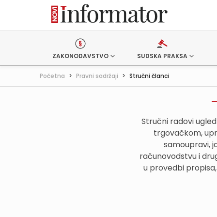
ZAKONODAVSTVO
SUDSKA PRAKSA
Početna
>
Pravni sadržaji
>
Stručni članci
Stručni radovi ugle
trgovačkom, upr
samoupravi, j
računovodstvu i drug
u provedbi propisa,