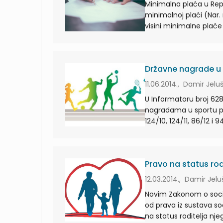
Minimalna plaća u Rep
minimalnoj plaći (Nar. 
visini minimalne plaće
Državne nagrade u
11.06.2014., Damir Jeluš
U Informatoru broj 6287
nagradama u sportu pr
124/10, 124/11, 86/12 i
Pravo na status rodi
12.03.2014., Damir Jelu
Novim Zakonom o socijal
od prava iz sustava soc
na status roditelja nje