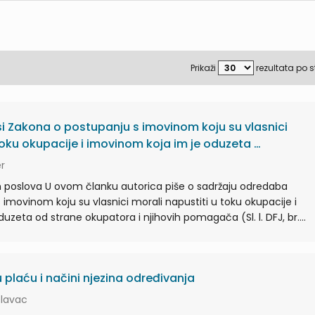
Prikaži
rezultata po s
i Zakona o postupanju s imovinom koju su vlasnici
toku okupacije i imovinom koja im je oduzeta …
er
h poslova U ovom članku autorica piše o sadržaju odredaba
imovinom koju su vlasnici morali napustiti u toku okupacije i
zeta od strane okupatora i njihovih pomagača (Sl. l. DFJ, br....
plaću i načini njezina određivanja
slavac