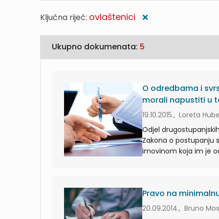
ovlaštenici
Ključna riječ:
❌
Ukupno dokumenata:
5
O odredbama i svrs
morali napustiti u 
19.10.2015., Loreta Hub
Odjel drugostupanjski
Zakona o postupanju s 
imovinom koja im je odu
Pravo na minimalnu 
20.09.2014., Bruno Mo