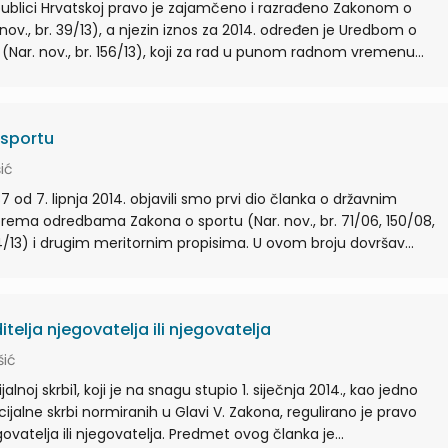
ublici Hrvatskoj pravo je zajamčeno i razrađeno Zakonom o
nov., br. 39/13), a njezin iznos za 2014. određen je Uredbom o
 (Nar. nov., br. 156/13), koji za rad u punom radnom vremenu...
 sportu
ić
 od 7. lipnja 2014. objavili smo prvi dio članka o državnim
ema odredbama Zakona o sportu (Nar. nov., br. 71/06, 150/08,
 94/13) i drugim meritornim propisima. U ovom broju dovršav...
telja njegovatelja ili njegovatelja
šić
noj skrbi1, koji je na snagu stupio 1. siječnja 2014., kao jedno
ijalne skrbi normiranih u Glavi V. Zakona, regulirano je pravo
govatelja ili njegovatelja. Predmet ovog članka je...