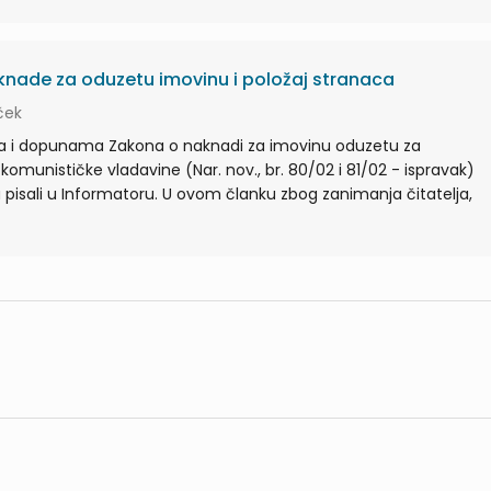
aknade za oduzetu imovinu i položaj stranaca
ček
 i dopunama Zakona o naknadi za imovinu oduzetu za
komunističke vladavine (Nar. nov., br. 80/02 i 81/02 - ispravak)
pisali u Informatoru. U ovom članku zbog zanimanja čitatelja,