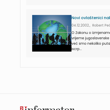
Novi ovlaštenici n
04.12.2002., Robert Pe
O Zakonu o izmjenama
vrijeme jugoslavenske 
već smo nekoliko puta 
iscrp...