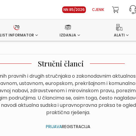
NN 85/2026
CJENIK
LIST INFORMATOR
IZDANJA
ALATI
Stručni članci
dnih pravnih i drugih stručnjaka o zakonodavnim aktualn
avnom, ustavnom, europskom, prekršajnom i komunalnom
avnoj nabavi, zdravstvenom i mirovinskom pravu, porezima
im područjima. U člancima se, osim toga, često naglašava
 navodi aktualna sudska i upravnopravna praksa te ogled
praktična rješenja.
PRIJAVA
REGISTRACIJA