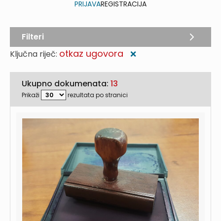
PRIJAVA
REGISTRACIJA
Filteri
otkaz ugovora
Ključna riječ:
❌
Ukupno dokumenata:
13
Prikaži
rezultata po stranici