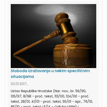
Sloboda izražavanja u nekim specifičnim
situacijama
02.01.2017.,
Ustav Republike Hrvatske (Nar. nov., br. 56/90,
135/97, 8/98 - proč. tekst, 113/00, 124/00 - proč.
tekst, 28/01, 41/01 - proč. tekst, 55/01 - ispr., 76/10,
85/10 - proč. tekst i 5/14 - Odluka USRH) i