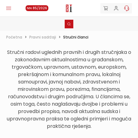
NN 85/2026
Početna
>
Pravni sadržaji
>
Stručni članci
Stručni radovi uglednih pravnih i drugih stručnjaka o
zakonodavnim aktualnostima u građanskom,
trgovačkom, upravnom, ustavnom, europskom,
prekršajnom i komunalnom pravu, lokalnoj
samoupravi, javnoj nabavi, zdravstvenom i
mirovinskom pravu, porezima, financijama,
računovodstvu i drugim područjima. U člancima se,
osim toga, često naglašavaju dvojbe i problemi u
provedbi propisa, navodi aktualna sudska i
upravnopravna praksa te ogledni primjeri i moguća
praktična rješenja.