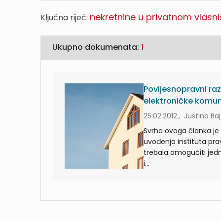
nekretnine u privatnom vlasni
Ključna riječ:
Ukupno dokumenata:
1
Povijesnopravni raz
elektroničke komuni
25.02.2012., Justina Baj
Svrha ovoga članka je 
uvođenja instituta pra
trebala omogućiti jedn
i...