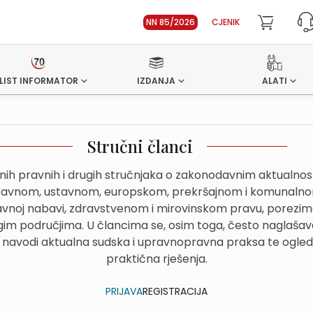
NN 85/2026
CJENIK
LIST INFORMATOR
IZDANJA
ALATI
Stručni članci
dnih pravnih i drugih stručnjaka o zakonodavnim aktualn
avnom, ustavnom, europskom, prekršajnom i komunalnom
avnoj nabavi, zdravstvenom i mirovinskom pravu, porezima
im područjima. U člancima se, osim toga, često naglašava
 navodi aktualna sudska i upravnopravna praksa te ogled
praktična rješenja.
PRIJAVA
REGISTRACIJA