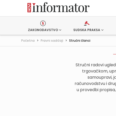
ZAKONODAVSTVO
SUDSKA PRAKSA
Početna
>
Pravni sadržaji
>
Stručni članci
Stručni radovi ugle
trgovačkom, upr
samoupravi, j
računovodstvu i drug
u provedbi propisa,