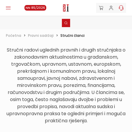
NN 85/2026
Početna
>
Pravni sadržaji
>
Stručni članci
Stručni radovi uglednih pravnih i drugih stručnjaka o
zakonodavnim aktualnostima u građanskom,
trgovačkom, upravnom, ustavnom, europskom,
prekršajnom i komunalnom pravu, lokalnoj
samoupravi, javnoj nabavi, zdravstvenom i
mirovinskom pravu, porezima, financijama,
računovodstvu i drugim područjima. U člancima se,
osim toga, često naglašavaju dvojbe i problemi u
provedbi propisa, navodi aktualna sudska i
upravnopravna praksa te ogledni primjeri i moguća
praktična rješenja.