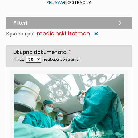
PRIJAVA
REGISTRACIJA
Filteri
medicinski tretman
Ključna riječ:
❌
Ukupno dokumenata:
1
Prikaži
rezultata po stranici