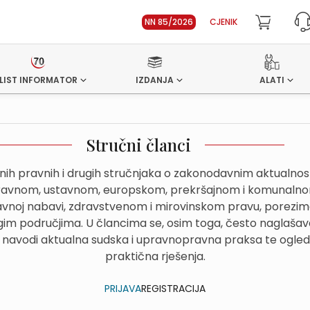
NN 85/2026
CJENIK
LIST INFORMATOR
IZDANJA
ALATI
Stručni članci
dnih pravnih i drugih stručnjaka o zakonodavnim aktualn
avnom, ustavnom, europskom, prekršajnom i komunalnom
avnoj nabavi, zdravstvenom i mirovinskom pravu, porezima
im područjima. U člancima se, osim toga, često naglašava
 navodi aktualna sudska i upravnopravna praksa te ogled
praktična rješenja.
PRIJAVA
REGISTRACIJA