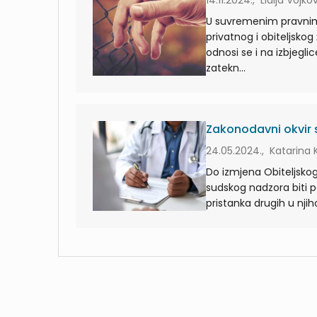
14.11.2024., Lidija Vojko
U suvremenim pravnim
privatnog i obiteljsko
odnosi se i na izbjegli
zatekn...
Zakonodavni okvir s
24.05.2024., Katarina 
Do izmjena Obiteljsko
sudskog nadzora biti po
pristanka drugih u njiho