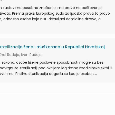
vić
 sustavima posebno značenje ima pravo na poštovanje
g života. Prema praksi Europskog suda za ljudska prava to pravo
ce, odnosno osobe koje nisu državljani domicilne države, a
terilizacije žena i muškaraca u Republici Hrvatskoj
Knol Radoja, Ivan Radoja
g zakona, osobe lišene poslovne sposobnosti mogle su bez
dvrgnute sterilizaciji pod okriljem legitimne medicinske skrbi ili
vo ime. Prisilna sterilizacija događa se kad je osoba s...