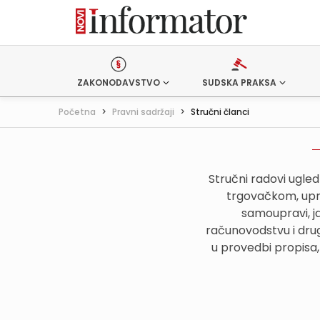
ZAKONODAVSTVO
SUDSKA PRAKSA
Početna
>
Pravni sadržaji
>
Stručni članci
Stručni radovi ugle
trgovačkom, upr
samoupravi, j
računovodstvu i drug
u provedbi propisa,