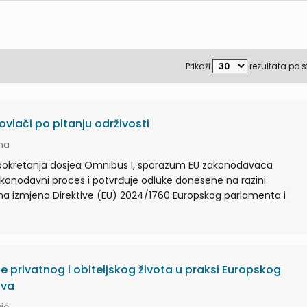
Prikaži
rezultata po s
ovlači po pitanju održivosti
ina
pokretanja dosjea Omnibus I, sporazum EU zakonodavaca
akonodavni proces i potvrđuje odluke donesene na razini
lna izmjena Direktive (EU) 2024/1760 Europskog parlamenta i
 privatnog i obiteljskog života u praksi Europskog
ava