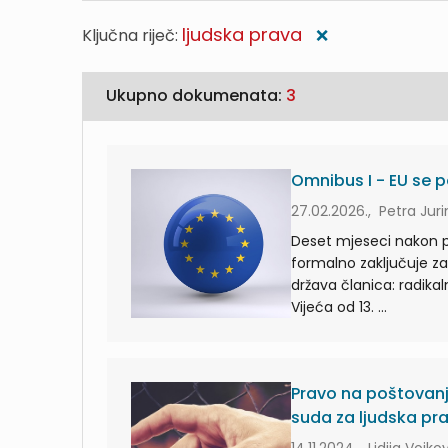
ljudska prava
Ključna riječ:
❌
Ukupno dokumenata:
3
Omnibus I - EU se p
27.02.2026., Petra Jur
Deset mjeseci nakon 
formalno zaključuje z
država članica: radika
Vijeća od 13. ...
Pravo na poštovanje
suda za ljudska pr