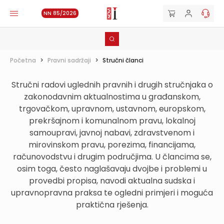
NN 85/2026
Početna
>
Pravni sadržaji
>
Stručni članci
Stručni radovi uglednih pravnih i drugih stručnjaka o
zakonodavnim aktualnostima u građanskom,
trgovačkom, upravnom, ustavnom, europskom,
prekršajnom i komunalnom pravu, lokalnoj
samoupravi, javnoj nabavi, zdravstvenom i
mirovinskom pravu, porezima, financijama,
računovodstvu i drugim područjima. U člancima se,
osim toga, često naglašavaju dvojbe i problemi u
provedbi propisa, navodi aktualna sudska i
upravnopravna praksa te ogledni primjeri i moguća
praktična rješenja.