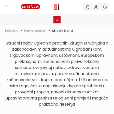
NN 85/2026
Početna
>
Pravni sadržaji
>
Stručni članci
Stručni radovi uglednih pravnih i drugih stručnjaka o
zakonodavnim aktualnostima u građanskom,
trgovačkom, upravnom, ustavnom, europskom,
prekršajnom i komunalnom pravu, lokalnoj
samoupravi, javnoj nabavi, zdravstvenom i
mirovinskom pravu, porezima, financijama,
računovodstvu i drugim područjima. U člancima se,
osim toga, često naglašavaju dvojbe i problemi u
provedbi propisa, navodi aktualna sudska i
upravnopravna praksa te ogledni primjeri i moguća
praktična rješenja.