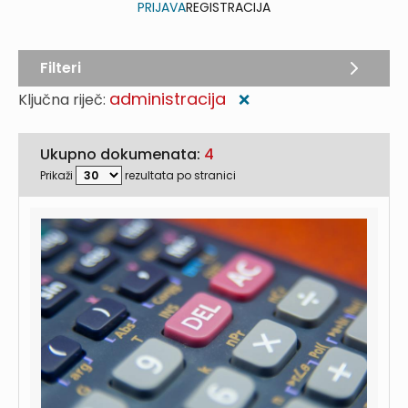
PRIJAVA
REGISTRACIJA
Filteri
administracija
Ključna riječ:
❌
Ukupno dokumenata:
4
Prikaži
rezultata po stranici