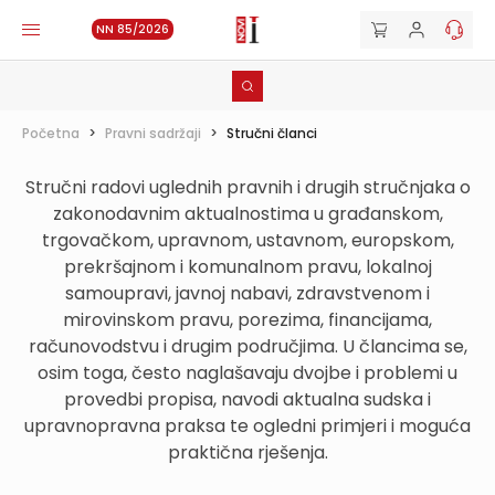
NN 85/2026
Početna
>
Pravni sadržaji
>
Stručni članci
Stručni radovi uglednih pravnih i drugih stručnjaka o
zakonodavnim aktualnostima u građanskom,
trgovačkom, upravnom, ustavnom, europskom,
prekršajnom i komunalnom pravu, lokalnoj
samoupravi, javnoj nabavi, zdravstvenom i
mirovinskom pravu, porezima, financijama,
računovodstvu i drugim područjima. U člancima se,
osim toga, često naglašavaju dvojbe i problemi u
provedbi propisa, navodi aktualna sudska i
upravnopravna praksa te ogledni primjeri i moguća
praktična rješenja.