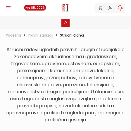
NN 85/2026
Početna
>
Pravni sadržaji
>
Stručni članci
Stručni radovi uglednih pravnih i drugih stručnjaka o
zakonodavnim aktualnostima u građanskom,
trgovačkom, upravnom, ustavnom, europskom,
prekršajnom i komunalnom pravu, lokalnoj
samoupravi, javnoj nabavi, zdravstvenom i
mirovinskom pravu, porezima, financijama,
računovodstvu i drugim područjima. U člancima se,
osim toga, često naglašavaju dvojbe i problemi u
provedbi propisa, navodi aktualna sudska i
upravnopravna praksa te ogledni primjeri i moguća
praktična rješenja.