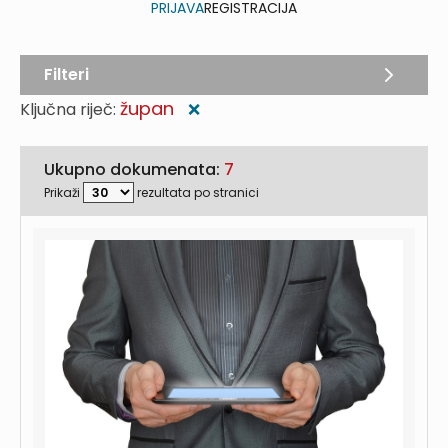
PRIJAVA
REGISTRACIJA
Filteri
župan
Ključna riječ:
❌
Ukupno dokumenata:
7
Prikaži
rezultata po stranici