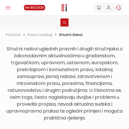
NN 85/2026
Početna
>
Pravni sadržaji
>
Stručni članci
Stručni radovi uglednih pravnih i drugih stručnjaka o
zakonodavnim aktualnostima u građanskom,
trgovačkom, upravnom, ustavnom, europskom,
prekršajnom i komunalnom pravu, lokalnoj
samoupravi, javnoj nabavi, zdravstvenom i
mirovinskom pravu, porezima, financijama,
računovodstvu i drugim područjima. U člancima se,
osim toga, često naglašavaju dvojbe i problemi u
provedbi propisa, navodi aktualna sudska i
upravnopravna praksa te ogledni primjeri i moguća
praktična rješenja.