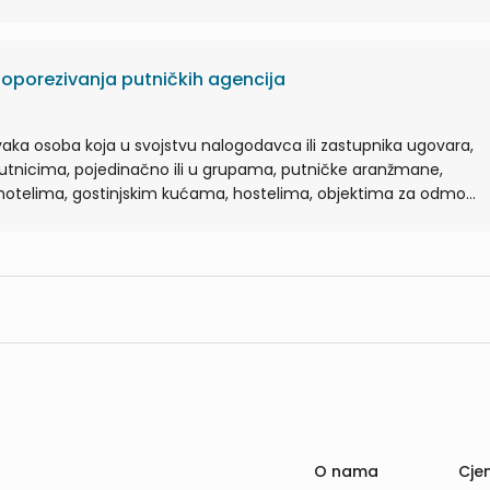
porezivanja putničkih agencija
vaka osoba koja u svojstvu nalogodavca ili zastupnika ugovara,
 putnicima, pojedinačno ili u grupama, putničke aranžmane,
 hotelima, gostinjskim kućama, hostelima, objektima za odmo...
O nama
Cjen