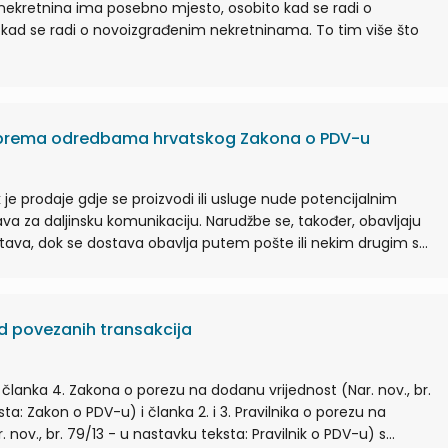
nekretnina ima posebno mjesto, osobito kad se radi o
 kad se radi o novoizgrađenim nekretninama. To tim više što
u prema odredbama hrvatskog Zakona o PDV-u
k je prodaje gdje se proizvodi ili usluge nude potencijalnim
a za daljinsku komunikaciju. Narudžbe se, također, obavljaju
ava, dok se dostava obavlja putem pošte ili nekim drugim s...
d povezanih transakcija
lanka 4. Zakona o porezu na dodanu vrijednost (Nar. nov., br.
ta: Zakon o PDV-u) i članka 2. i 3. Pravilnika o porezu na
 nov., br. 79/13 - u nastavku teksta: Pravilnik o PDV-u) s...