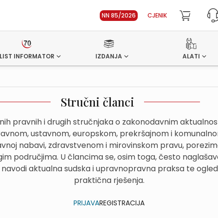
NN 85/2026
CJENIK
LIST INFORMATOR
IZDANJA
ALATI
Stručni članci
dnih pravnih i drugih stručnjaka o zakonodavnim aktualn
avnom, ustavnom, europskom, prekršajnom i komunalnom
avnoj nabavi, zdravstvenom i mirovinskom pravu, porezima
im područjima. U člancima se, osim toga, često naglašava
 navodi aktualna sudska i upravnopravna praksa te ogled
praktična rješenja.
PRIJAVA
REGISTRACIJA