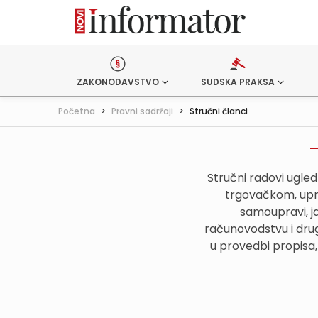
ZAKONODAVSTVO
SUDSKA PRAKSA
Početna
>
Pravni sadržaji
>
Stručni članci
Stručni radovi ugle
trgovačkom, upr
samoupravi, j
računovodstvu i drug
u provedbi propisa,