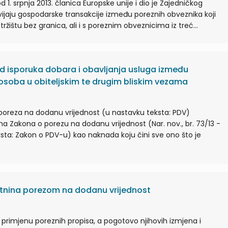
d 1. srpnja 2013. članica Europske unije i dio je Zajedničkog
vijaju gospodarske transakcije između poreznih obveznika koji
žištu bez granica, ali i s poreznim obveznicima iz treć...
 isporuka dobara i obavljanja usluga između
osoba u obiteljskim te drugim bliskim vezama
oreza na dodanu vrijednost (u nastavku teksta: PDV)
 Zakona o porezu na dodanu vrijednost (Nar. nov., br. 73/13 -
ksta: Zakon o PDV-u) kao naknada koju čini sve ono što je
tnina porezom na dodanu vrijednost
primjenu poreznih propisa, a pogotovo njihovih izmjena i