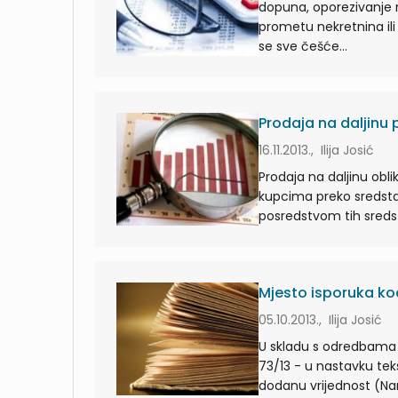
dopuna, oporezivanje 
prometu nekretnina ili
se sve češće...
Prodaja na daljin
16.11.2013., Ilija Josić
Prodaja na daljinu obli
kupcima preko sredstav
posredstvom tih sredst
Mjesto isporuka ko
05.10.2013., Ilija Josić
U skladu s odredbama č
73/13 - u nastavku teks
dodanu vrijednost (Nar.