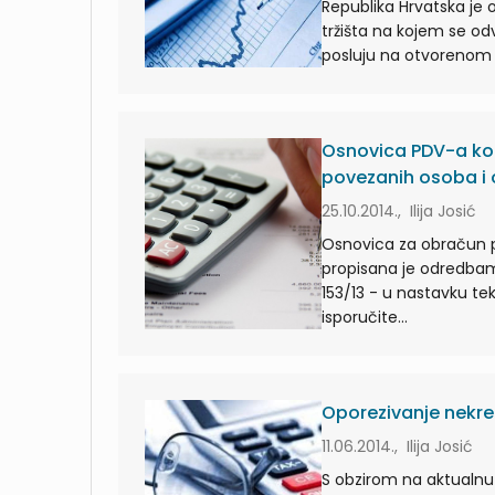
Republika Hrvatska je o
tržišta na kojem se od
posluju na otvorenom tr
Osnovica PDV-a kod
povezanih osoba i 
25.10.2014., Ilija Josić
Osnovica za obračun p
propisana je odredbama
153/13 - u nastavku te
isporučite...
Oporezivanje nekre
11.06.2014., Ilija Josić
S obzirom na aktualnu 