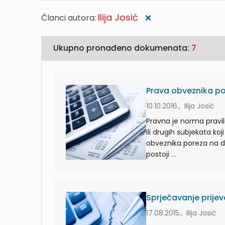
Ilija Josić
Članci autora:
❌
Ukupno pronađeno dokumenata:
7
Prava obveznika po
10.10.2016., Ilija Josić
Pravna je norma pravi
ili drugih subjekata k
obveznika poreza na d
postoji ...
Sprječavanje prije
17.08.2015., Ilija Josić