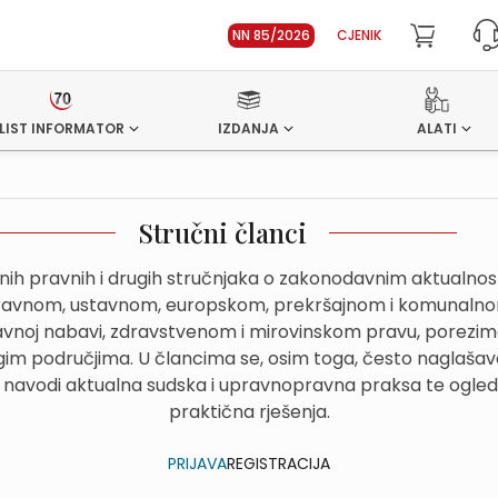
NN 85/2026
CJENIK
LIST INFORMATOR
IZDANJA
ALATI
Stručni članci
dnih pravnih i drugih stručnjaka o zakonodavnim aktualn
avnom, ustavnom, europskom, prekršajnom i komunalnom
avnoj nabavi, zdravstvenom i mirovinskom pravu, porezima
im područjima. U člancima se, osim toga, često naglašava
 navodi aktualna sudska i upravnopravna praksa te ogled
praktična rješenja.
PRIJAVA
REGISTRACIJA