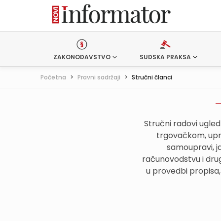
ZAKONODAVSTVO
SUDSKA PRAKSA
Početna
>
Pravni sadržaji
>
Stručni članci
Stručni radovi ugle
trgovačkom, upr
samoupravi, j
računovodstvu i drug
u provedbi propisa,