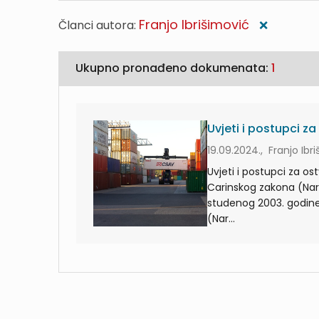
Franjo Ibrišimović
Članci autora:
❌
Ukupno pronađeno dokumenata:
1
Uvjeti i postupci z
19.09.2024., Franjo Ibr
Uvjeti i postupci za os
Carinskog zakona (Nar. 
studenog 2003. godin
(Nar...