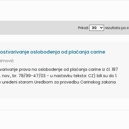
Prikaži
rezultata po s
a ostvarivanje oslobođenja od plaćanja carine
išimović
tvarivanje prava na oslobođenje od plaćanja carine iz čl. 187
nov., br. 78/99-47/03 - u nastavku teksta: CZ) bili su do 1.
e uređeni starom Uredbom za provedbu Carinskog zakona