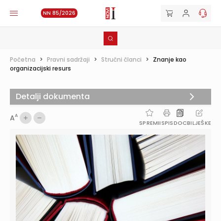
NN 85/2026
Početna
>
Pravni sadržaji
>
Stručni članci
>
Znanje kao
organizacijski resurs
Detalji dokumenta
A
A
SPREMI
ISPIS
DOC
BILJEŠKE