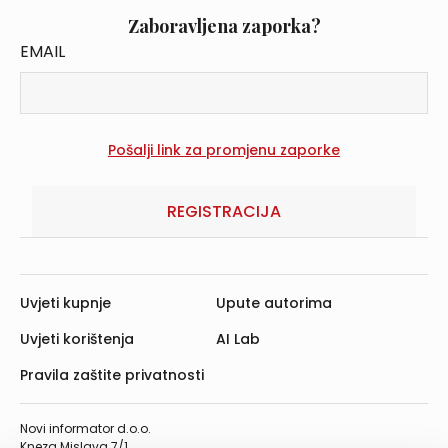
Zaboravljena zaporka?
EMAIL
REGISTRACIJA
Uvjeti kupnje
Upute autorima
Uvjeti korištenja
AI Lab
Pravila zaštite privatnosti
Novi informator d.o.o.
Kneza Mislava 7/1