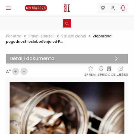
NN 85/2026
Početna
>
Pravni sadržaji
>
Stručni članci
>
Zloporaba
pogodnosti oslobođenja od P...
Detalji dokumenta
A
A
SPREMI
ISPIS
DOC
BILJEŠKE