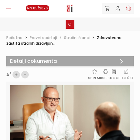
NN 85/2026
Početna
>
Pravni sadržaji
>
Stručni članci
>
Zdravstvena
zaštita stranih državljan...
Detalji dokumenta
A
A
SPREMI
ISPIS
DOC
BILJEŠKE