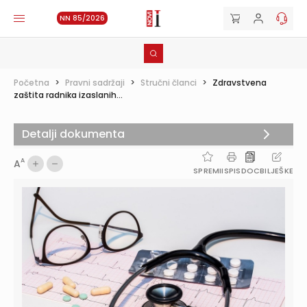
NN 85/2026
Početna
>
Pravni sadržaji
>
Stručni članci
>
Zdravstvena
zaštita radnika izaslanih...
Detalji dokumenta
A
A
SPREMI
ISPIS
DOC
BILJEŠKE