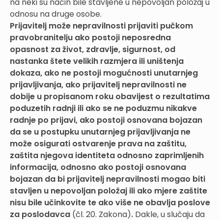
na neki su način bile stavljene u nepovoljan položaj u
odnosu na druge osobe.
Prijavitelj može nepravilnosti prijaviti pučkom
pravobranitelju ako postoji neposredna
opasnost za život, zdravlje, sigurnost, od
nastanka štete velikih razmjera ili uništenja
dokaza, ako ne postoji mogućnosti unutarnjeg
prijavljivanja, ako prijavitelj nepravilnosti ne
dobije u propisanom roku obavijest o rezultatima
poduzetih radnji ili ako se ne poduzmu nikakve
radnje po prijavi, ako postoji osnovana bojazan
da se u postupku unutarnjeg prijavljivanja ne
može osigurati ostvarenje prava na zaštitu,
zaštita njegova identiteta odnosno zaprimljenih
informacija, odnosno ako postoji osnovana
bojazan da bi prijavitelj nepravilnosti mogao biti
stavljen u nepovoljan položaj ili ako mjere zaštite
nisu bile učinkovite te ako više ne obavlja poslove
za poslodavca
(čl. 20. Zakona)
.
Dakle, u slučaju da