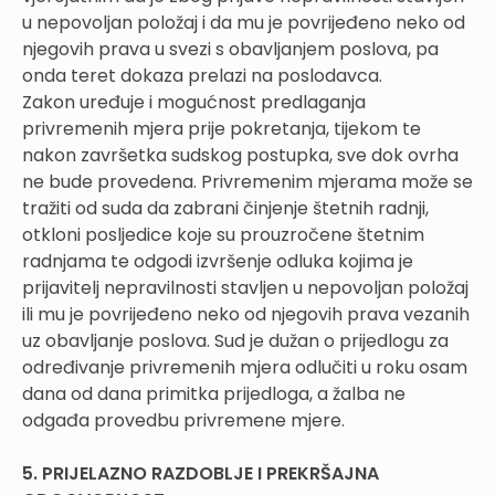
u nepovoljan položaj i da mu je povrijeđeno neko od
njegovih prava u svezi s obavljanjem poslova, pa
onda teret dokaza prelazi na poslodavca.
Zakon uređuje i mogućnost predlaganja
privremenih mjera prije pokretanja, tijekom te
nakon završetka sudskog postupka, sve dok ovrha
ne bude provedena. Privremenim mjerama može se
tražiti od suda da zabrani činjenje štetnih radnji,
otkloni posljedice koje su prouzročene štetnim
radnjama te odgodi izvršenje odluka kojima je
prijavitelj nepravilnosti stavljen u nepovoljan položaj
ili mu je povrijeđeno neko od njegovih prava vezanih
uz obavljanje poslova. Sud je dužan o prijedlogu za
određivanje privremenih mjera odlučiti u roku osam
dana od dana primitka prijedloga, a žalba ne
odgađa provedbu privremene mjere.
5. PRIJELAZNO RAZDOBLJE I PREKRŠAJNA