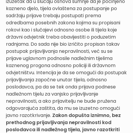
izuzetak da u slučaju osnova sumnje da je počinjeno
kazneno djelo, tijela ovlaštena za postupanje po
sadržaju prijave trebaju postupati prema
odredbama posebnih zakona kojima su propisani
rokovi kao i slučajevi odnosno osobe ili tijela koje
državni odvjetnik treba obavijestiti o poduzetim
radnjama. Do sada nije bio izričito propisan takav
postupak prijavljivanja nepravilnosti, već su se
prijave uglavnom podnosile nadležnim tijelima
kaznenog progona odnosno policiji ili državnom
odvjetništvu. Intencija je da se omogući da postupak
prijavljivanja započne unutar tijela, odnosno
poslodavca, pa da se tek onda prijava podnese
nadležnom tijelu za vanjsko prijavljivanje
nepravilnosti, a ako prijavitelju ne bude pružena
odgovarajuća zaštita, da mu se izuzetno omogući
javno razotkrivanje.
Zakon dopušta iznimno, bez
prethodnog prijavljivanja nepravilnosti kod
poslodavca ili nadležnog tijela, javno razotkriti