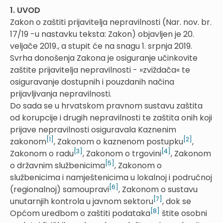
1. UVOD
Zakon o zaštiti prijavitelja nepravilnosti (Nar. nov. br.
17/19 -u nastavku teksta: Zakon) objavljen je 20.
veljače 2019., a stupit će na snagu 1. srpnja 2019.
Svrha donošenja Zakona je osiguranje učinkovite
zaštite prijavitelja nepravilnosti - »zviždača« te
osiguravanje dostupnih i pouzdanih načina
prijavljivanja nepravilnosti.
Do sada se u hrvatskom pravnom sustavu zaštita
od korupcije i drugih nepravilnosti te zaštita onih koji
prijave nepravilnosti osiguravala Kaznenim
[1]
[2]
zakonom
, Zakonom o kaznenom postupku
,
[3]
[4]
Zakonom o radu
, Zakonom o trgovini
, Zakonom
[5]
o državnim službenicima
, Zakonom o
službenicima i namještenicima u lokalnoj i područnoj
[6]
(regionalnoj) samoupravi
, Zakonom o sustavu
[7]
unutarnjih kontrola u javnom sektoru
, dok se
[8]
Općom uredbom o zaštiti podataka
štite osobni