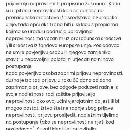
prijavitelju nepravilnosti propisano Zakonom. Kada
su u pitanju nepravilnosti koje se odnose na
proračunska sredstava i/ili sredstava iz Europske
unije, tada opći akt treba biti u skladu s propisima
kojima se uređuju područja upravljanja
nepravilnostima vezanim uz proračunska sredstva
i/ili sredstva iz fondova Europske unije. Poslodavac
ne smije povjerljivu osobu ili njegova zamjenika
staviti u nepovoljniji položaj ni utjecati na njihovo
postupanje.
Kada povjerljiva osoba zaprimi prijavu nepravilnosti,
dužna je ispitati prijavu u roku 60 dana od dana
zaprimanja prijave, bez odgode poduzeti radnje iz
svoje nadležnosti radi zaštite prijavitelja
nepravilnosti ako ovaj učini vjerojatnim da jest ili bi
mogao postati žrtva štetne radnje zbog prijave
nepravilnosti, prijavu proslijediti nadležnim tijelima
na postupanje (ako se nepravilnost ne riješi kod
poslodavca), čuvati identitet prijavitelja