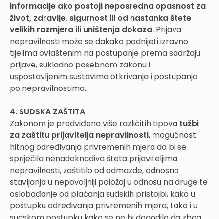
informacije ako postoji neposredna opasnost za
život, zdravlje, sigurnost ili od nastanka štete
velikih razmjera ili uništenja dokaza.
Prijava
nepravilnosti može se dakako podnijeti izravno
tijelima ovlaštenim na postupanje prema sadržaju
prijave, sukladno posebnom zakonu i
uspostavljenim sustavima otkrivanja i postupanja
po nepravilnostima.
4. SUDSKA ZAŠTITA
Zakonom je predviđeno više različitih tipova
tužbi
za zaštitu prijavitelja nepravilnosti
, mogućnost
hitnog određivanja privremenih mjera da bi se
spriječila nenadoknadiva šteta prijaviteljima
nepravilnosti, zaštitilo od odmazde, odnosno
stavljanja u nepovoljniji položaj u odnosu na druge te
oslobađanje od plaćanja sudskih pristojbi, kako u
postupku određivanja privremenih mjera, tako i u
sudskom postupku kako se ne bi dogodilo da zbog