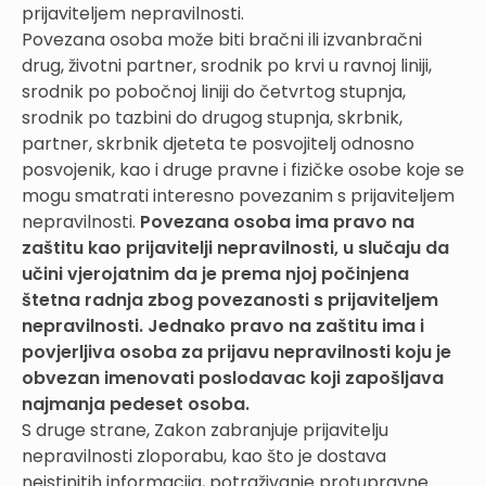
prijaviteljem nepravilnosti.
Povezana osoba može biti bračni ili izvanbračni
drug, životni partner, srodnik po krvi u ravnoj liniji,
srodnik po pobočnoj liniji do četvrtog stupnja,
srodnik po tazbini do drugog stupnja, skrbnik,
partner, skrbnik djeteta te posvojitelj odnosno
posvojenik, kao i druge pravne i fizičke osobe koje se
mogu smatrati interesno povezanim s prijaviteljem
nepravilnosti.
Povezana osoba ima pravo na
zaštitu kao prijavitelji nepravilnosti, u slučaju da
učini vjerojatnim da je prema njoj počinjena
štetna radnja zbog povezanosti s prijaviteljem
nepravilnosti. Jednako pravo na zaštitu ima i
povjerljiva osoba za prijavu nepravilnosti koju je
obvezan imenovati poslodavac koji zapošljava
najmanja pedeset osoba.
S druge strane, Zakon zabranjuje prijavitelju
nepravilnosti zloporabu, kao što je dostava
neistinitih informacija, potraživanje protupravne