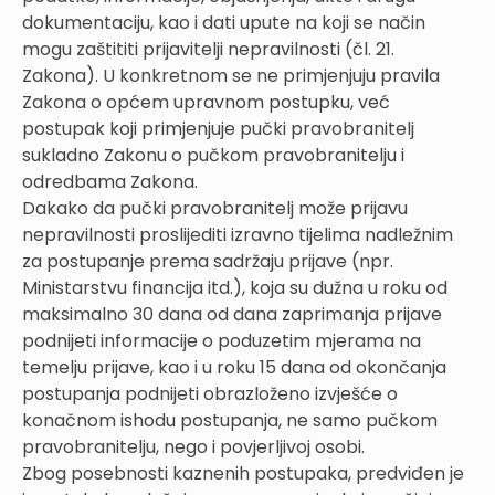
dokumentaciju, kao i dati upute na koji se način
mogu zaštititi prijavitelji nepravilnosti (čl. 21.
Zakona). U konkretnom se ne primjenjuju pravila
Zakona o općem upravnom postupku, već
postupak koji primjenjuje pučki pravobranitelj
sukladno Zakonu o pučkom pravobranitelju i
odredbama Zakona.
Dakako da pučki pravobranitelj može prijavu
nepravilnosti proslijediti izravno tijelima nadležnim
za postupanje prema sadržaju prijave (npr.
Ministarstvu financija itd.), koja su dužna u roku od
maksimalno 30 dana od dana zaprimanja prijave
podnijeti informacije o poduzetim mjerama na
temelju prijave, kao i u roku 15 dana od okončanja
postupanja podnijeti obrazloženo izvješće o
konačnom ishodu postupanja, ne samo pučkom
pravobranitelju, nego i povjerljivoj osobi.
Zbog posebnosti kaznenih postupaka, predviđen je