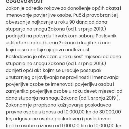
ODGOVORNOST
Zakon je odredio rokove za donošenje općih akata i
imenovanje povjerljive osobe. Pučki pravobranitelj
obvezan je najkasnije u roku 90 dana od dana
stupanja na snagu Zakona (od 1. srpnja 2019.)
podnijeti na potvrdu Hrvatskom saboru Poslovnik
usklađen s odredbama Zakona i drugih zakona
kojima se uređuje njegova nadležnost.
Poslodavac je obvezan u roku šest mjeseci od dana
stupanja na snagu Zakona (od 1. srpnja 2019.)
donijeti opći akt kojim se uređuje postupak
unutarnjeg prijavljivanja nepravilnosti i imenovanja
povjerljive osobe te imenovati povjerljivu osobu i
zamjenika povjerljive osobe u roku devet mjeseci od
dana stupanja na snagu Zakona (od 1. srpnja 2019.).
Zakonom je propisano kažnjavanje poslodavca
pravne osobe u iznosu od 10.000,00 kn do 30.000,00
kn, odgovorne osobe poslodavca i poslodavca
fizičke osobe u iznosu od 1.000,00 kn do 10.000,00 kn: