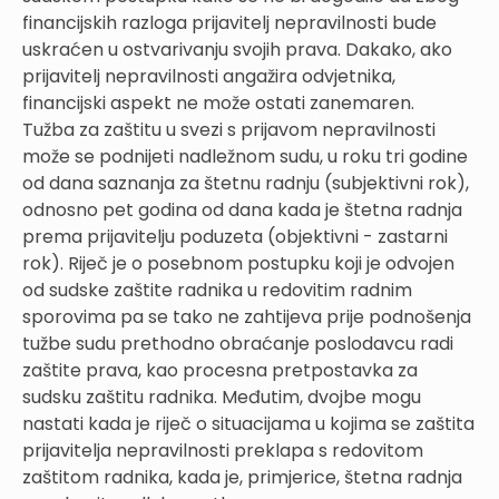
financijskih razloga prijavitelj nepravilnosti bude
uskraćen u ostvarivanju svojih prava. Dakako, ako
prijavitelj nepravilnosti angažira odvjetnika,
financijski aspekt ne može ostati zanemaren.
Tužba za zaštitu u svezi s prijavom nepravilnosti
može se podnijeti nadležnom sudu, u roku tri godine
od dana saznanja za štetnu radnju (subjektivni rok),
odnosno pet godina od dana kada je štetna radnja
prema prijavitelju poduzeta (objektivni - zastarni
rok). Riječ je o posebnom postupku koji je odvojen
od sudske zaštite radnika u redovitim radnim
sporovima pa se tako ne zahtijeva prije podnošenja
tužbe sudu prethodno obraćanje poslodavcu radi
zaštite prava, kao procesna pretpostavka za
sudsku zaštitu radnika. Međutim, dvojbe mogu
nastati kada je riječ o situacijama u kojima se zaštita
prijavitelja nepravilnosti preklapa s redovitom
zaštitom radnika, kada je, primjerice, štetna radnja