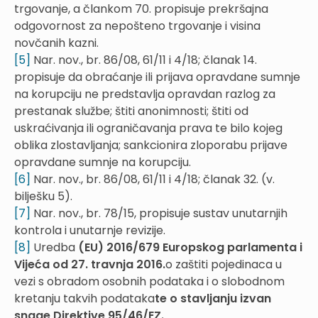
trgovanje, a člankom 70. propisuje prekršajna
odgovornost za nepošteno trgovanje i visina
novčanih kazni.
[5]
Nar. nov., br. 86/08, 61/11 i 4/18; članak 14.
propisuje da obraćanje ili prijava opravdane sumnje
na korupciju ne predstavlja opravdan razlog za
prestanak službe; štiti anonimnosti; štiti od
uskraćivanja ili ograničavanja prava te bilo kojeg
oblika zlostavljanja; sankcionira zloporabu prijave
opravdane sumnje na korupciju.
[6]
Nar. nov., br. 86/08, 61/11 i 4/18; članak 32. (v.
bilješku 5).
[7]
Nar. nov., br. 78/15, propisuje sustav unutarnjih
kontrola i unutarnje revizije.
[8]
Uredba
(EU) 2016/679 Europskog parlamenta i
Vijeća od 27. travnja 2016.
o zaštiti pojedinaca u
vezi s obradom osobnih podataka i o slobodnom
kretanju takvih podataka
te o stavljanju izvan
snage Direktive 95/46/EZ.