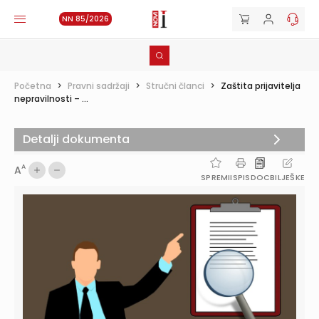
NN 85/2026
Početna
>
Pravni sadržaji
>
Stručni članci
>
Zaštita prijavitelja
nepravilnosti – ...
Detalji dokumenta
A
A
SPREMI
ISPIS
DOC
BILJEŠKE