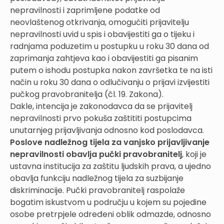
nepravilnosti i zaprimljene podatke od
neovlaštenog otkrivanja, omogućiti prijavitelju
nepravilnosti uvid u spis i obavijestiti ga o tijeku i
radnjama poduzetim u postupku u roku 30 dana od
zaprimanja zahtjeva kao i obavijestiti ga pisanim
putem o ishodu postupka nakon završetka te na isti
način u roku 30 dana o odlučivanju o prijavi izvijestiti
pučkog pravobranitelja (čl. 19. Zakona).
Dakle, intencija je zakonodavca da se prijavitelj
nepravilnosti prvo pokuša zaštititi postupcima
unutarnjeg prijavljivanja odnosno kod poslodavca.
Poslove nadležnog tijela za vanjsko prijavljivanje
nepravilnosti obavlja pučki pravobranitelj
, koji je
ustavna institucija za zaštitu ljudskih prava, a ujedno
obavlja funkciju nadležnog tijela za suzbijanje
diskriminacije. Pučki pravobranitelj raspolaže
bogatim iskustvom u području u kojem su pojedine
osobe pretrpjele određeni oblik odmazde, odnosno