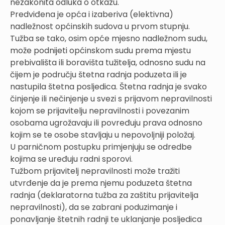
nezakonita odluka o otkazu.
Predviđena je opća i izaberiva (elektivna)
nadležnost općinskih sudova u prvom stupnju.
Tužba se tako, osim opće mjesno nadležnom sudu,
može podnijeti općinskom sudu prema mjestu
prebivališta ili boravišta tužitelja, odnosno sudu na
čijem je području štetna radnja poduzeta ili je
nastupila štetna posljedica. Štetna radnja je svako
činjenje ili nečinjenje u svezi s prijavom nepravilnosti
kojom se prijavitelju nepravilnosti i povezanim
osobama ugrožavaju ili povređuju prava odnosno
kojim se te osobe stavljaju u nepovoljniji položaj.
U parničnom postupku primjenjuju se odredbe
kojima se uređuju radni sporovi.
Tužbom prijavitelj nepravilnosti može tražiti
utvrđenje da je prema njemu poduzeta štetna
radnja (deklaratorna tužba za zaštitu prijavitelja
nepravilnosti), da se zabrani poduzimanje i
ponavljanje štetnih radnji te uklanjanje posljedica