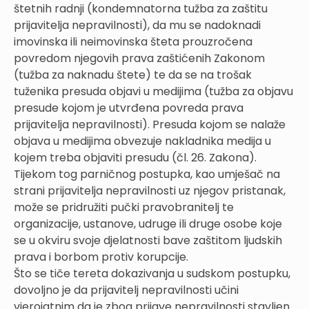
štetnih radnji (kondemnatorna tužba za zaštitu
prijavitelja nepravilnosti), da mu se nadoknadi
imovinska ili neimovinska šteta prouzročena
povredom njegovih prava zaštićenih Zakonom
(tužba za naknadu štete) te da se na trošak
tuženika presuda objavi u medijima (tužba za objavu
presude kojom je utvrđena povreda prava
prijavitelja nepravilnosti). Presuda kojom se nalaže
objava u medijima obvezuje nakladnika medija u
kojem treba objaviti presudu (čl. 26. Zakona).
Tijekom tog parničnog postupka, kao umješač na
strani prijavitelja nepravilnosti uz njegov pristanak,
može se pridružiti pučki pravobranitelj te
organizacije, ustanove, udruge ili druge osobe koje
se u okviru svoje djelatnosti bave zaštitom ljudskih
prava i borbom protiv korupcije.
Što se tiče tereta dokazivanja u sudskom postupku,
dovoljno je da prijavitelj nepravilnosti učini
vjerojatnim da je zbog prijave nepravilnosti stavljen