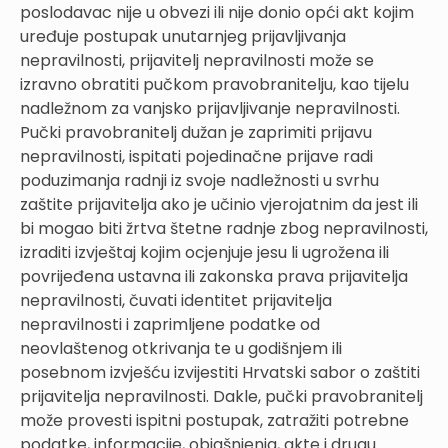
poslodavac nije u obvezi ili nije donio opći akt kojim
uređuje postupak unutarnjeg prijavljivanja
nepravilnosti, prijavitelj nepravilnosti može se
izravno obratiti pučkom pravobranitelju, kao tijelu
nadležnom za vanjsko prijavljivanje nepravilnosti.
Pučki pravobranitelj dužan je zaprimiti prijavu
nepravilnosti, ispitati pojedinačne prijave radi
poduzimanja radnji iz svoje nadležnosti u svrhu
zaštite prijavitelja ako je učinio vjerojatnim da jest ili
bi mogao biti žrtva štetne radnje zbog nepravilnosti,
izraditi izvještaj kojim ocjenjuje jesu li ugrožena ili
povrijeđena ustavna ili zakonska prava prijavitelja
nepravilnosti, čuvati identitet prijavitelja
nepravilnosti i zaprimljene podatke od
neovlaštenog otkrivanja te u godišnjem ili
posebnom izvješću izvijestiti Hrvatski sabor o zaštiti
prijavitelja nepravilnosti. Dakle, pučki pravobranitelj
može provesti ispitni postupak, zatražiti potrebne
podatke, informacije, objašnjenja, akte i drugu