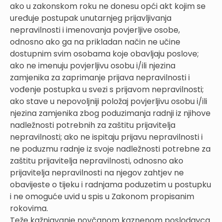
ako u zakonskom roku ne donesu opći akt kojim se
uređuje postupak unutarnjeg prijavljivanja
nepravilnosti i imenovanja povjerljive osobe,
odnosno ako ga na prikladan način ne učine
dostupnim svim osobama koje obavljaju poslove;
ako ne imenuju povjerljivu osobu i/ili njezina
zamjenika za zaprimanje prijava nepravilnosti i
vođenje postupka u svezi s prijavom nepravilnosti;
ako stave u nepovoljniji položaj povjerljivu osobu i/ili
njezina zamjenika zbog poduzimanja radnji iz njihove
nadležnosti potrebnih za zaštitu prijavitelja
nepravilnosti; ako ne ispitaju prijavu nepravilnosti i
ne poduzmu radnje iz svoje nadležnosti potrebne za
zaštitu prijavitelja nepravilnosti, odnosno ako
prijavitelja nepravilnosti na njegov zahtjev ne
obavijeste o tijeku i radnjama poduzetim u postupku
i ne omoguće uvid u spis u Zakonom propisanim
rokovima.
Teže kažnjavanje novčanom kaznenom poslodavca