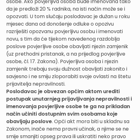
osobe. Ako povjerljiva osoba bude imenovana tako
da je predloži 20 % radnika, na isti način može se i
opozvati. U tom slučaju poslodavac je dužan u roku
mjesec dana od donošenje odluke o opozivu
razriješiti opozvanu povjerljivu osobu i imenovati
novu, s tim da će tijekom navedenog razdoblja
poslove povjerljive osobe obavljati njezin zamjenik
(uz prethodni pristanak, a na prijedlog povjerljive
osobe, čl. 17. Zakona). Povjerljiva osoba i njezin
zamjenik trebaju svoju dužnost obavljati zakonito i
savjesno i ne smiju zloporabiti svoje ovlasti na štetu
prijavitelja nepravilnosti.
Poslodavac je obvezan općim aktom urediti
postupak unutarnjeg prijavljivanja nepravilnosti i
imenovanja povjerljive osobe te ga na prikladan
način učiniti dostupnim svim osobama koje
obavljaju poslove
. Opći akt mora biti u skladnu sa
Zakonom, inače nema pravni učinak, a njime se ne
smije smanjiti opseg prava ili uskratiti neko pravo