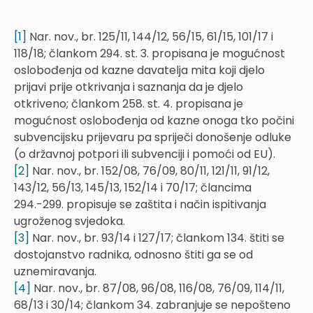
[1]
Nar. nov., br. 125/11, 144/12, 56/15, 61/15, 101/17 i
118/18; člankom 294. st. 3. propisana je mogućnost
oslobođenja od kazne davatelja mita koji djelo
prijavi prije otkrivanja i saznanja da je djelo
otkriveno; člankom 258. st. 4. propisana je
mogućnost oslobođenja od kazne onoga tko počini
subvencijsku prijevaru pa spriječi donošenje odluke
(o državnoj potpori ili subvenciji i pomoći od EU).
[2]
Nar. nov., br. 152/08, 76/09, 80/11, 121/11, 91/12,
143/12, 56/13, 145/13, 152/14 i 70/17; člancima
294.-299. propisuje se zaštita i način ispitivanja
ugroženog svjedoka.
[3]
Nar. nov., br. 93/14 i 127/17; člankom 134. štiti se
dostojanstvo radnika, odnosno štiti ga se od
uznemiravanja.
[4]
Nar. nov., br. 87/08, 96/08, 116/08, 76/09, 114/11,
68/13 i 30/14; člankom 34. zabranjuje se nepošteno