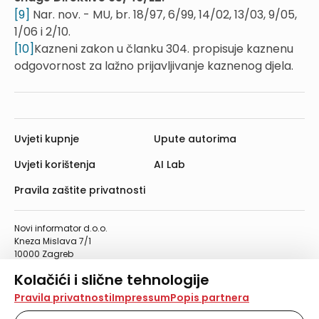
[9]
Nar. nov. - MU, br. 18/97, 6/99, 14/02, 13/03, 9/05,
1/06 i 2/10.
[10]
Kazneni zakon u članku 304. propisuje kaznenu
odgovornost za lažno prijavljivanje kaznenog djela.
Uvjeti kupnje
Upute autorima
Uvjeti korištenja
AI Lab
Pravila zaštite privatnosti
Novi informator d.o.o.
Kneza Mislava 7/1
10000 Zagreb
Telefon: 01/4555-454
Kolačići i slične tehnologije
Telefaks: 01/4612-553
info@informator.hr
Na našoj web stranici koristimo kolačiće i slične
Pravila privatnosti
Impressum
Popis partnera
tehnologije za pohranu, čitanje i obradu informacija na