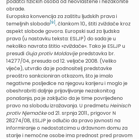
podatci fizičkih osoba od neovlaštene i nezakonite
obrade.
Europska konvencija za zaštitu ljudskih prava i
[9]
temeljnih sloboda
, člankom 10., štiti zviždače kroz
aspekt slobode govora. Europski sud za ljudska
prava (u nastavku teksta: ESLJP) do sada je u
nekoliko navrata štitio »zviždače«. Tako je ESLJP u
presudi
Guja protiv Moldavije
predstavka br.
14277/04, presuda od 12. veljače 2008. (Veliko
vijeće), utvrdio da je podnositelj predstavke
preoštro sankcioniran otkazom, što je imalo
negativne posljedice na njegovu karijeru i moglo je
obeshrabriti daljnje prijavljivanje nezakonitog
ponašanja, pa je zaključio da je time povrijeđeno
pravo na slobodu izražavanja. U predmetu
Heinisch
protiv Njemačke
od 21. srpnja 2011., prigovor N
28274/08, ESLJP je odlučio da pravo javnosti na
informiranje o nedostatcima u državnom domu za
starije i nemoćne osobe ima prednost pred pravom