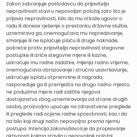
Zakon zabranjuje poslodavcu da prijavitelja
nepravilnosti stavi u nepovoljan položaj zato što je
prijavio nepravilnosti, bilo da mu otkaže ugovor o
radu ili donese rješenje o prestanku državne službe,
uznemirava ga, onemogućava mu napredovanje,
smanjuje ili ne isplaćuje plaću ili druge naknade,
pokreće protiv prijavitelja nepravilnosti stegovne
postupke ili izriče stegovne mjere ili kazne,
uskraćuje mu radne zadatke, mijenja radno vrijeme,
onemogućava obrazovanje i stručno usavršavanje,
uskraćuje isplatu otpremnine ili nagrada,
raspoređuje ga ili premješta na drugo radno mjesto,
ne poduzima mjere radi zaštite njegova
dostojanstva zbog uznemiravanja od strane drugih
osoba, proizvoljno upućuje na zdravstvene preglede
ili preglede radi ocjene radne sposobnosti, kao i da
na bilo koji drugi način nepovoljno prema njemu
postupa. Intencija zakonodavca je da propisivanje
aktivnosti kojima stavlja u nepovoljniji položaj