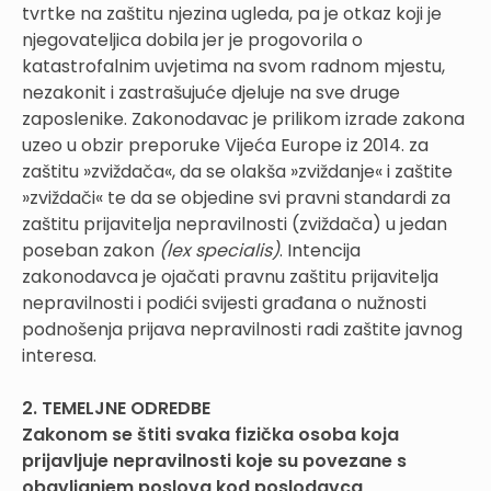
tvrtke na zaštitu njezina ugleda, pa je otkaz koji je
njegovateljica dobila jer je progovorila o
katastrofalnim uvjetima na svom radnom mjestu,
nezakonit i zastrašujuće djeluje na sve druge
zaposlenike. Zakonodavac je prilikom izrade zakona
uzeo u obzir preporuke Vijeća Europe iz 2014. za
zaštitu »zviždača«, da se olakša »zviždanje« i zaštite
»zviždači« te da se objedine svi pravni standardi za
zaštitu prijavitelja nepravilnosti (zviždača) u jedan
poseban zakon
(lex specialis)
. Intencija
zakonodavca je ojačati pravnu zaštitu prijavitelja
nepravilnosti i podići svijesti građana o nužnosti
podnošenja prijava nepravilnosti radi zaštite javnog
interesa.
2. TEMELJNE ODREDBE
Zakonom se štiti svaka fizička osoba koja
prijavljuje nepravilnosti koje su povezane s
obavljanjem poslova kod poslodavca
.