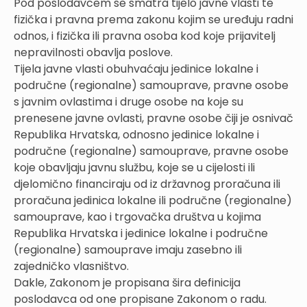
Pod poslodavcem se smatra tijelo javne vlasti te
fizička i pravna prema zakonu kojim se uređuju radni
odnos, i fizička ili pravna osoba kod koje prijavitelj
nepravilnosti obavlja poslove.
Tijela javne vlasti obuhvaćaju jedinice lokalne i
područne (regionalne) samouprave, pravne osobe
s javnim ovlastima i druge osobe na koje su
prenesene javne ovlasti, pravne osobe čiji je osnivač
Republika Hrvatska, odnosno jedinice lokalne i
područne (regionalne) samouprave, pravne osobe
koje obavljaju javnu službu, koje se u cijelosti ili
djelomično financiraju od iz državnog proračuna ili
proračuna jedinica lokalne ili područne (regionalne)
samouprave, kao i trgovačka društva u kojima
Republika Hrvatska i jedinice lokalne i područne
(regionalne) samouprave imaju zasebno ili
zajedničko vlasništvo.
Dakle, Zakonom je propisana šira definicija
poslodavca od one propisane Zakonom o radu.