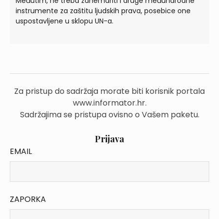
Međutim, ne treba zanemariti i druge međunarodne
instrumente za zaštitu ljudskih prava, posebice one
uspostavljene u sklopu UN-a.
Za pristup do sadržaja morate biti korisnik portala
www.informator.hr.
Sadržajima se pristupa ovisno o Vašem paketu.
Prijava
EMAIL
ZAPORKA