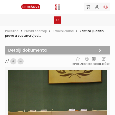
NN 85/2026
Početna
>
Pravni sadržaji
>
Stručni članci
>
Zaštita ljudskih
prava u sustavu Ujed...
Detalji dokumenta
A
A
SPREMI
ISPIS
DOC
BILJEŠKE