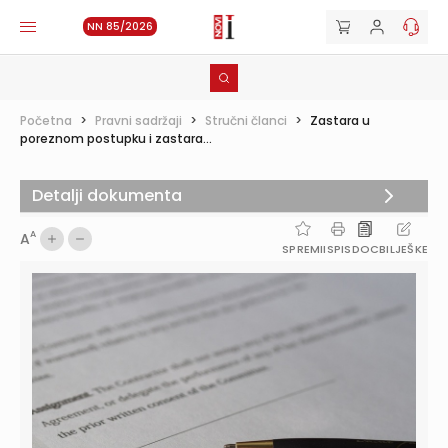
NN 85/2026
Početna
>
Pravni sadržaji
>
Stručni članci
>
Zastara u
poreznom postupku i zastara...
Detalji dokumenta
A
A
SPREMI
ISPIS
DOC
BILJEŠKE