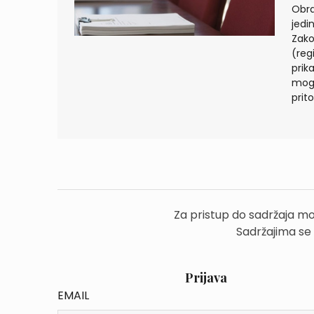
Obra
jedi
Zako
(reg
prik
mogu
prit
Za pristup do sadržaja mo
Sadržajima se
Prijava
EMAIL