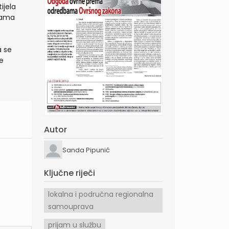
ijela
bama
a se
te
Autor
Sanda Pipunić
Ključne riječi
lokalna i područna regionalna
samouprava
prijam u službu