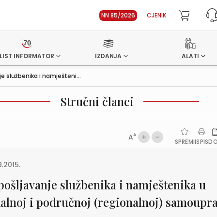
NN 85/2026
CJENIK
LIST INFORMATOR
IZDANJA
ALATI
e službenika i namješteni...
Stručni članci
A
A
SPREMI
ISPIS
D
9.2015.
pošljavanje službenika i namještenika u
kalnoj i područnoj (regionalnoj) samoupra