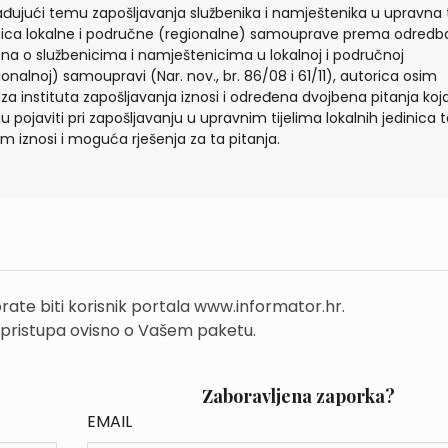
đujući temu zapošljavanja službenika i namještenika u upravna t
nica lokalne i područne (regionalne) samouprave prema odred
na o službenicima i namještenicima u lokalnoj i područnoj
ionalnoj) samoupravi (Nar. nov., br. 86/08 i 61/11), autorica osim
aza instituta zapošljavanja iznosi i određena dvojbena pitanja koj
 pojaviti pri zapošljavanju u upravnim tijelima lokalnih jedinica 
om iznosi i moguća rješenja za ta pitanja.
rate biti korisnik portala www.informator.hr.
 pristupa ovisno o Vašem paketu.
Zaboravljena zaporka?
EMAIL