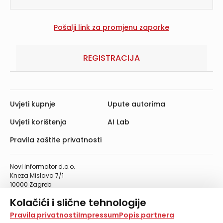
REGISTRACIJA
Uvjeti kupnje
Upute autorima
Uvjeti korištenja
AI Lab
Pravila zaštite privatnosti
Novi informator d.o.o.
Kneza Mislava 7/1
10000 Zagreb
Telefon: 01/4555-454
Kolačići i slične tehnologije
Telefaks: 01/4612-553
info@informator.hr
Na našoj web stranici koristimo kolačiće i slične
Pravila privatnosti
Impressum
Popis partnera