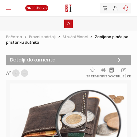
NN 85/2026
Početna
>
Pravni sadržaji
>
Stručni članci
>
Zapljena plaće po
pristanku dužnika
Detalji dokumenta
A
A
SPREMI
ISPIS
DOC
BILJEŠKE