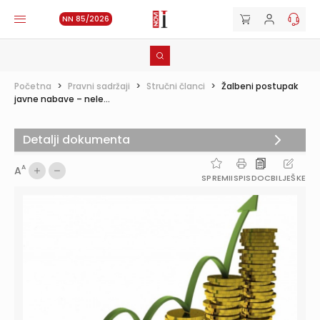
NN 85/2026
Početna
>
Pravni sadržaji
>
Stručni članci
>
Žalbeni postupak
javne nabave – nele...
Detalji dokumenta
A
A
SPREMI
ISPIS
DOC
BILJEŠKE