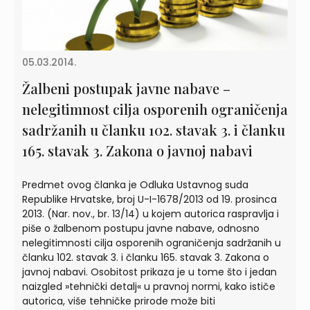
05.03.2014.
Žalbeni postupak javne nabave –
nelegitimnost cilja osporenih ograničenja
sadržanih u članku 102. stavak 3. i članku
165. stavak 3. Zakona o javnoj nabavi
Predmet ovog članka je Odluka Ustavnog suda
Republike Hrvatske, broj U-I-1678/2013 od 19. prosinca
2013. (Nar. nov., br. 13/14) u kojem autorica raspravlja i
piše o žalbenom postupu javne nabave, odnosno
nelegitimnosti cilja osporenih ograničenja sadržanih u
članku 102. stavak 3. i članku 165. stavak 3. Zakona o
javnoj nabavi. Osobitost prikaza je u tome što i jedan
naizgled »tehnički detalj« u pravnoj normi, kako ističe
autorica, više tehničke prirode može biti