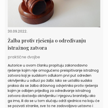
30.09.2022.
Žalba protiv rješenja o određivanju
istražnog zatvora
praktične dvojbe
Autorice u ovom članku propituju zakonodavno
rješenje kojim nije omogućeno preispitivanje istražnog
zatvora koji je sudskom odlukom prvi put određen
okrivljeniku u odluci po žalbi. Iako se ustalila sudska
praksa da se žalba državnog odvjetnika protiv rješenja
kojim je odbijen prijedlog za određivanje istražnog
zatvora dostavlja okrivljeniku i njegovu branitelju ako
ga ima, ili da se u tom slučaju održi sjednica na koju će
se pozvati stranke, sve to ne zadovoljava ustavno i