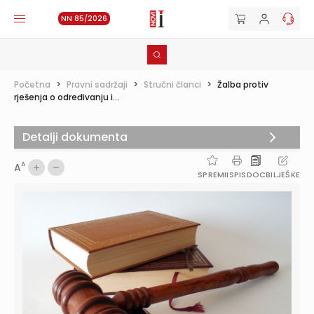
NN 85/2026
Početna
>
Pravni sadržaji
>
Stručni članci
>
Žalba protiv
rješenja o određivanju i...
Detalji dokumenta
A
A
SPREMI
ISPIS
DOC
BILJEŠKE