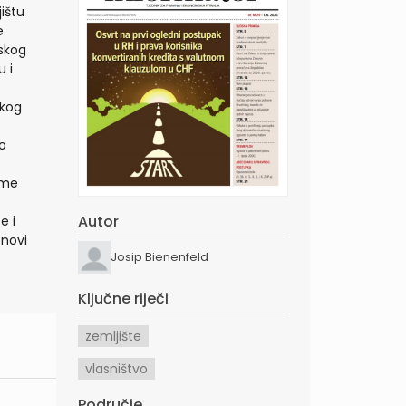
ištu
e
nskog
u i
skog
 o
ome
Autor
e i
 novi
Josip Bienenfeld
Ključne riječi
zemljište
vlasništvo
Područje