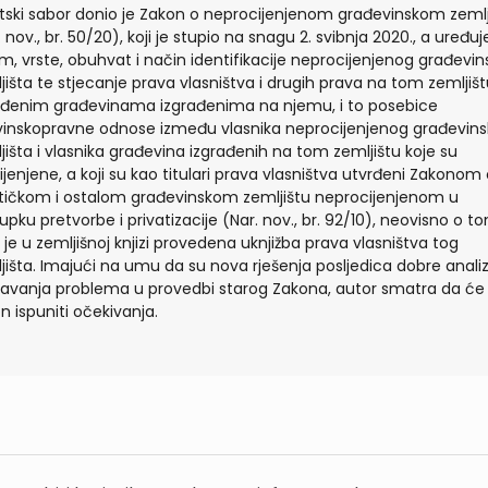
tski sabor donio je Zakon o neprocijenjenom građevinskom zemlj
. nov., br. 50/20), koji je stupio na snagu 2. svibnja 2020., a uređuj
m, vrste, obuhvat i način identifikacije neprocijenjenog građevi
jišta te stjecanje prava vlasništva i drugih prava na tom zemljišt
đenim građevinama izgrađenima na njemu, i to posebice
inskopravne odnose između vlasnika neprocijenjenog građevin
jišta i vlasnika građevina izgrađenih na tom zemljištu koje su
ijenjene, a koji su kao titulari prava vlasništva utvrđeni Zakonom
stičkom i ostalom građevinskom zemljištu neprocijenjenom u
upku pretvorbe i privatizacije (Nar. nov., br. 92/10), neovisno o t
 je u zemljišnoj knjizi provedena uknjižba prava vlasništva tog
jišta. Imajući na umu da su nova rješenja posljedica dobre analiz
avanja problema u provedbi starog Zakona, autor smatra da će
n ispuniti očekivanja.