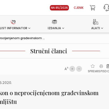
NN 85/2026
CJENIK
LIST INFORMATOR
IZDANJA
ALATI
rocijenjenom građevinskom ...
Stručni članci
A
A
SPREMI
ISPIS
D
5.2020.
kon o neprocijenjenom građevinskom
mljištu