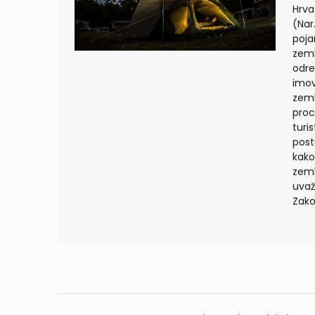
Hrva
(Nar
poja
zeml
odre
imov
zeml
proc
turi
post
kako
zeml
uvaž
Zako