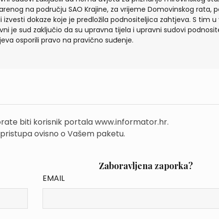
arenog na području SAO Krajine, za vrijeme Domovinskog rata, pa
li izvesti dokaze koje je predložila podnositeljica zahtjeva. S tim u 
vni je sud zaključio da su upravna tijela i upravni sudovi podnosite
jeva osporili pravo na pravično suđenje.
rate biti korisnik portala www.informator.hr.
 pristupa ovisno o Vašem paketu.
Zaboravljena zaporka?
EMAIL