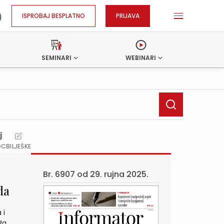
ISPROBAJ BESPLATNO
PRIJAVA
SEMINARI
WEBINARI
OC
BILJEŠKE
Br. 6907 od
29. rujna 2025.
da
 i
ža