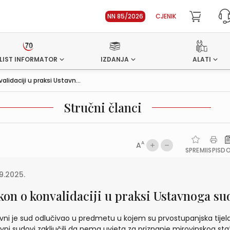
NN 85/2026
CJENIK
LIST INFORMATOR
IZDANJA
ALATI
lidaciji u praksi Ustavn...
Stručni članci
A
A
SPREMI
ISPIS
D
9.2025.
kon o konvalidaciji u praksi Ustavnoga su
vni je sud odlučivao u predmetu u kojem su prvostupanjska tijela
vni sudovi zaključili da nema uvjeta za priznanje mirovinskog sta