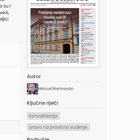
 su i
vezi,
ljici
Autor
Mihovil Rismondo
Ključne riječi
konvalidacija
pravo na pravično suđenje
Područje