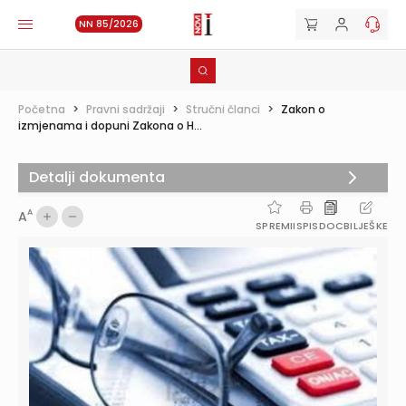
NN 85/2026
Početna
>
Pravni sadržaji
>
Stručni članci
>
Zakon o
izmjenama i dopuni Zakona o H...
Detalji dokumenta
A
A
SPREMI
ISPIS
DOC
BILJEŠKE