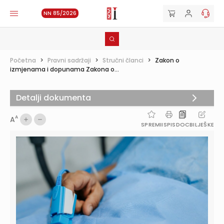
NN 85/2026
Početna
>
Pravni sadržaji
>
Stručni članci
>
Zakon o
izmjenama i dopunama Zakona o...
Detalji dokumenta
A
A
SPREMI
ISPIS
DOC
BILJEŠKE