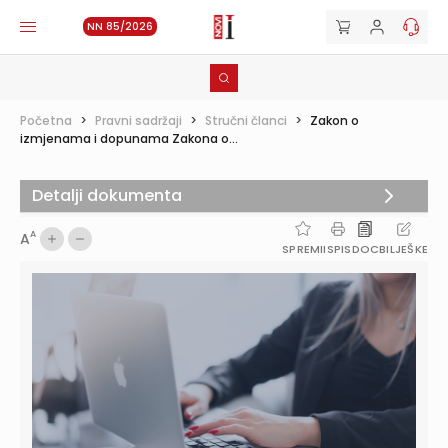
NN 85/2026
Početna
>
Pravni sadržaji
>
Stručni članci
>
Zakon o
izmjenama i dopunama Zakona o...
Detalji dokumenta
A
A
SPREMI
ISPIS
DOC
BILJEŠKE