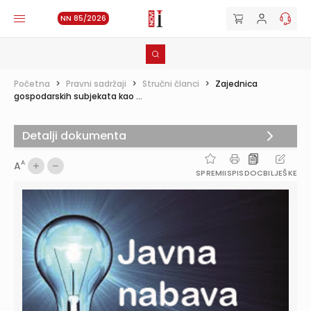
NN 85/2026
Početna
>
Pravni sadržaji
>
Stručni članci
>
Zajednica
gospodarskih subjekata kao ...
Detalji dokumenta
A
A
SPREMI
ISPIS
DOC
BILJEŠKE