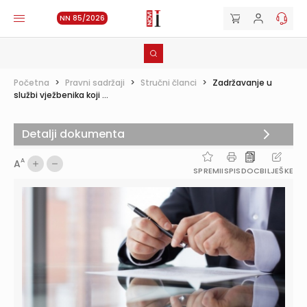
NN 85/2026
Početna
>
Pravni sadržaji
>
Stručni članci
>
Zadržavanje u
službi vježbenika koji ...
Detalji dokumenta
A
A
SPREMI
ISPIS
DOC
BILJEŠKE