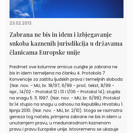
23.02.2013.
Zabrana ne bis in idem i izbjegavanje
sukoba kaznenih jurisdikcija u državama
članicama Europske unije
Predmet ove kolumne amicus curi@e je zabrana ne
bis in idem temeljena na članku 4. Protokola 7
Konvencije za zaštitu ljudskih prava i temeljnih sloboda
(Nar. nov. - MU, br. 18/97, 6/99 - proč. tekst, 8/99 -
ispr., 14/02 - Protokol 12 i 13 i 1/06 - Protokol 14); stupila
na snagu 5. 11. 1997. (Nar. nov. - MU, br. 6/99); Protokol
br.14 stupio na snagu u odnosu na Republiku Hrvatsku 1.
lipnja 2010. (Nar. nov. - MU, br. 2/10). Stoga se razmatra
geneza tog načela, primjena zabrane ne bis in idem u
unutarnjem pravu, u međunarodnom kaznenom
pravu i pravu Europske unije. Istovremeno se ukazuje