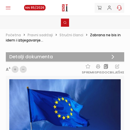
NN 85/2026
Početna
>
Pravni sadržaji
>
Stručni članci
>
Zabrana ne bis in
idem i izbjegavanje...
Detalji dokumenta
A
A
SPREMI
ISPIS
DOC
BILJEŠKE