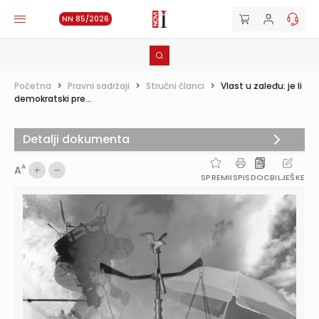
NN 85/2026
Početna
>
Pravni sadržaji
>
Stručni članci
>
Vlast u zaleđu: je li
demokratski pre...
Detalji dokumenta
A
A
SPREMI
ISPIS
DOC
BILJEŠKE