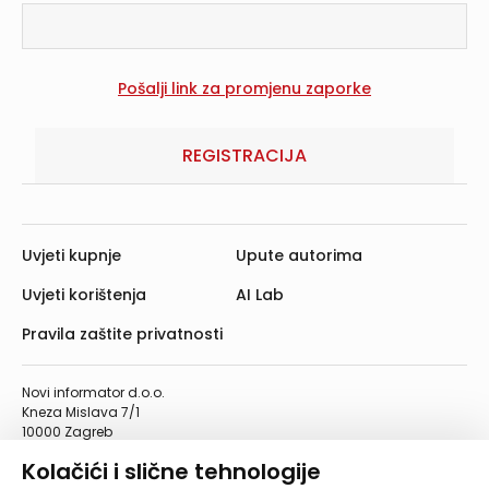
REGISTRACIJA
Uvjeti kupnje
Upute autorima
Uvjeti korištenja
AI Lab
Pravila zaštite privatnosti
Novi informator d.o.o.
Kneza Mislava 7/1
10000 Zagreb
Telefon: 01/4555-454
Kolačići i slične tehnologije
Telefaks: 01/4612-553