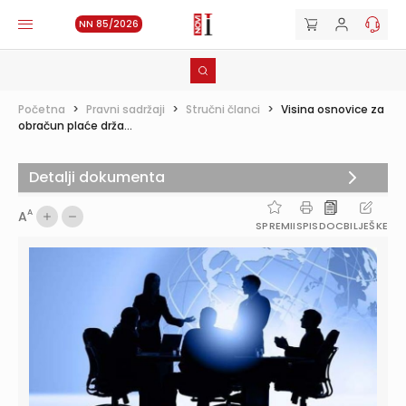
NN 85/2026
Početna
>
Pravni sadržaji
>
Stručni članci
>
Visina osnovice za
obračun plaće drža...
Detalji dokumenta
A
A
SPREMI
ISPIS
DOC
BILJEŠKE