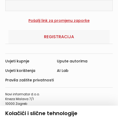
REGISTRACIJA
Uvjeti kupnje
Upute autorima
Uvjeti korištenja
AI Lab
Pravila zaštite privatnosti
Novi informator d.o.o.
Kneza Mislava 7/1
10000 Zagreb
Telefon: 01/4555-454
Kolačići i slične tehnologije
Telefaks: 01/4612-553
info@informator.hr