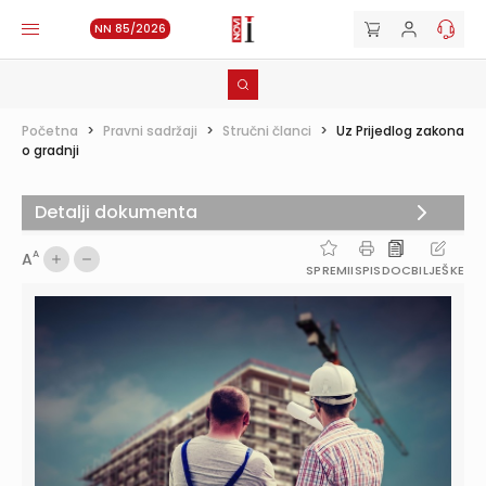
NN 85/2026
Početna
>
Pravni sadržaji
>
Stručni članci
>
Uz Prijedlog zakona
o gradnji
Detalji dokumenta
A
A
SPREMI
ISPIS
DOC
BILJEŠKE