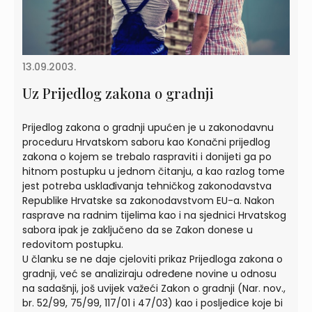
13.09.2003.
Uz Prijedlog zakona o gradnji
Prijedlog zakona o gradnji upućen je u zakonodavnu
proceduru Hrvatskom saboru kao Konačni prijedlog
zakona o kojem se trebalo raspraviti i donijeti ga po
hitnom postupku u jednom čitanju, a kao razlog tome
jest potreba usklađivanja tehničkog zakonodavstva
Republike Hrvatske sa zakonodavstvom EU-a. Nakon
rasprave na radnim tijelima kao i na sjednici Hrvatskog
sabora ipak je zaključeno da se Zakon donese u
redovitom postupku.
U članku se ne daje cjeloviti prikaz Prijedloga zakona o
gradnji, već se analiziraju određene novine u odnosu
na sadašnji, još uvijek važeći Zakon o gradnji (Nar. nov.,
br. 52/99, 75/99, 117/01 i 47/03) kao i posljedice koje bi