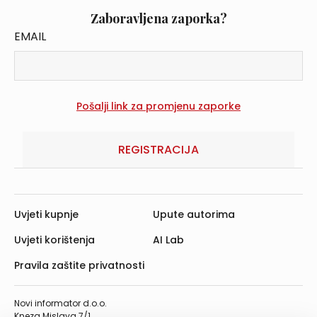
Zaboravljena zaporka?
EMAIL
REGISTRACIJA
Uvjeti kupnje
Upute autorima
Uvjeti korištenja
AI Lab
Pravila zaštite privatnosti
Novi informator d.o.o.
Kneza Mislava 7/1