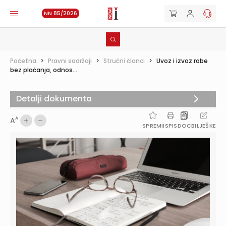
NN 85/2026
Početna
>
Pravni sadržaji
>
Stručni članci
>
Uvoz i izvoz robe
bez plaćanja, odnos...
Detalji dokumenta
A
A
SPREMI
ISPIS
DOC
BILJEŠKE