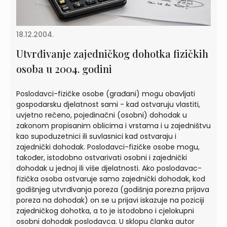
18.12.2004.
Utvrđivanje zajedničkog dohotka fizičkih
osoba u 2004. godini
Poslodavci-fizičke osobe (građani) mogu obavljati
gospodarsku djelatnost sami - kad ostvaruju vlastiti,
uvjetno rečeno, pojedinačni (osobni) dohodak u
zakonom propisanim oblicima i vrstama i u zajedništvu
kao supoduzetnici ili suvlasnici kad ostvaraju i
zajednički dohodak. Poslodavci-fizičke osobe mogu,
također, istodobno ostvarivati osobni i zajednički
dohodak u jednoj ili više djelatnosti. Ako poslodavac-
fizička osoba ostvaruje samo zajednički dohodak, kod
godišnjeg utvrđivanja poreza (godišnja porezna prijava
poreza na dohodak) on se u prijavi iskazuje na poziciji
zajedničkog dohotka, a to je istodobno i cjelokupni
osobni dohodak poslodavca. U sklopu članka autor