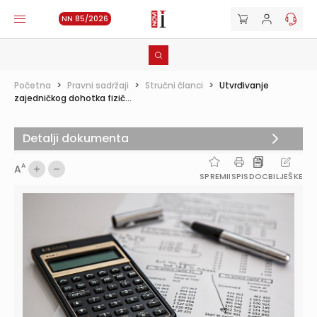
NN 85/2026
Početna
>
Pravni sadržaji
>
Stručni članci
>
Utvrđivanje
zajedničkog dohotka fizič...
Detalji dokumenta
A
A
SPREMI
ISPIS
DOC
BILJEŠKE